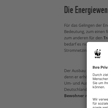
Die Energiewen
Für das Gelingen der En
Bedeutung, zum einen f
zum anderen für den
Tr
bedarf es nicht nur ne
Stromnetzinfrastruktur,
Der Ausbau der Stromnetz
denn er erhöht die Kost
Um- und Ausbau der bes
Deutschland statt. Er wi
Bewohner
wahrgenomme