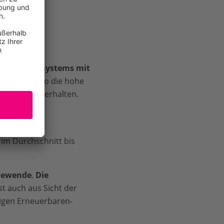
 des Stromsystems mit
talten
und so die hohe
e aufrechtzuerhalten.
ierendes
mix und der
im Durchschnitt bis
giewende
.
Die
st auch aus Sicht der
igen Erneuerbaren-