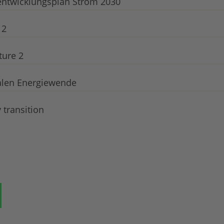
entwicklungsplan Strom 2030
 2
ture 2
alen Energiewende
 transition
ok
auf Bluesky
Teilen auf Whatsapp