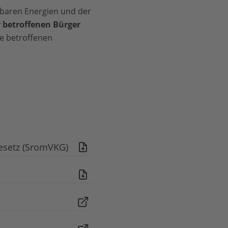
rbaren Energien und der
r betroffenen Bürger
ie betroffenen
esetz (SromVKG)