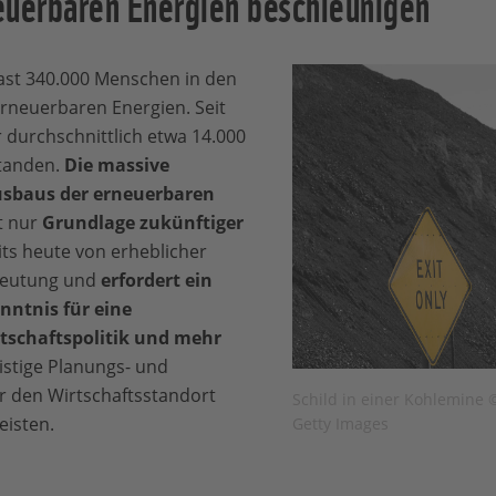
euerbaren Energien beschleunigen
fast 340.000 Menschen in den
rneuerbaren Energien. Seit
r durchschnittlich etwa 14.000
standen.
Die massive
usbaus der erneuerbaren
t nur
Grundlage zukünftiger
reits heute von erheblicher
edeutung und
erfordert ein
nntnis für eine
schaftspolitik und mehr
ristige Planungs- und
ür den Wirtschaftsstandort
Schild in einer Kohlemine ©
eisten.
Getty Images