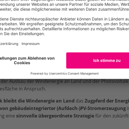
lete Challenge mit Klima Energie Expertin pandaFAQ
davon, dass es möglich ist die umfassende
Transformation
schen vor Ort und die Belange des Naturschutzes zu ges
rstützung für eine konsequente Umsetzung der Energiewend
chen für ein vollständig auf erneuerbaren Energien bas
m in Deutschland vorhanden
. Abhängig vom Technologie
 der Ausbau der Windenergie an Land und der Photovoltaik 
sfläche in Anspruch.
k bleibt die Windenergie an Land
das
Zugpferd der Ener
von gebäudeintegrierter (Aufdach-)PV-Stromerzeugung
i
ng eine
sinnvolle übergeordnete Strategie
für den zukünft