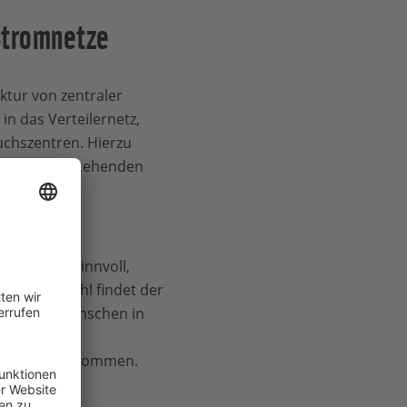
Stromnetze
ktur von zentraler
n das Verteilernetz,
chszentren. Hierzu
gung der bestehenden
chaftlich sinnvoll,
s. Gleichwohl findet der
g vieler Menschen in
chaft und
gungen hinzukommen.