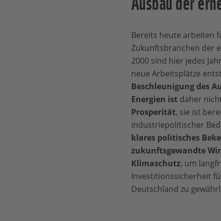
Ausbau der ern
Bereits heute arbeiten 
Zukunftsbranchen der e
2000 sind hier jedes Jah
neue Arbeitsplätze ent
Beschleunigung des A
Energien
ist
daher nich
Prosperität
, sie ist be
industriepolitischer B
klares politisches Beke
zukunftsgewandte Wirt
Klimaschutz
, um langf
Investitionssicherheit f
Deutschland zu gewährl