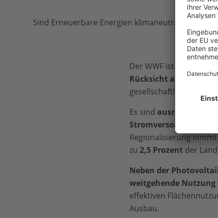
Sind Erneuerbare Energien klimaneutral Autocomp
Der WWF ist überzeugt 
Rücksicht auf die Men
gesellschaftliche Unte
Es sind
ausreichend Flä
Stromversorgungsyste
Regionalisierung nimmt
zu
2,5
Prozent
der Lande
Neben der Photovoltai
weitgehende Nutzung 
effektiven Flächennutzu
Ausbau.