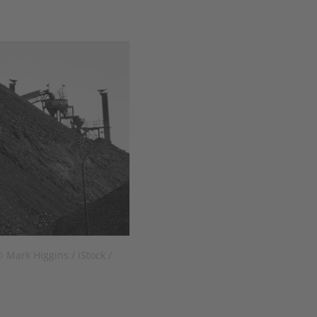
 Mark Higgins / iStock /