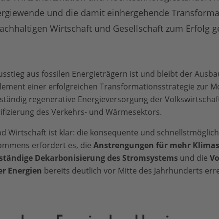
rgiewende und die damit einhergehende Transformat
achhaltigen Wirtschaft und Gesellschaft zum Erfolg g
stieg aus fossilen Energieträgern ist und bleibt der Ausb
lement einer erfolgreichen Transformationsstrategie zur 
lständig regenerative Energieversorgung der Volkswirtschaft
rifizierung des Verkehrs- und Wärmesektors.
und Wirtschaft ist klar: die konsequente und schnellstmögli
ommens erfordert es, die
Anstrengungen für mehr Klimas
lständige Dekarbonisierung des Stromsystems
und die
Vo
er Energien
bereits deutlich vor Mitte des Jahrhunderts er