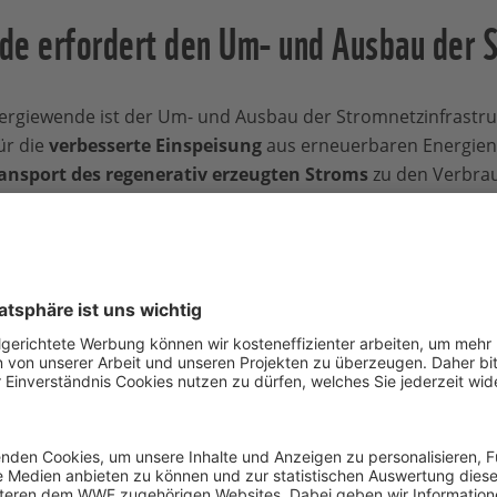
de erfordert den Um- und Ausbau der 
ergiewende ist der Um- und Ausbau der Stromnetzinfrastru
ür die
verbesserte Einspeisung
aus erneuerbaren Energien i
ansport des regenerativ erzeugten Stroms
zu den Verbrau
uer Übertragungskapazitäten, sondern ebenso der Ertüchti
 insbesondere auch in den Verteilernetzen.
infrastruktur ist energiepolitisch notwendig und volkswirts
eneffizienz und die Versorgungssicherheit des Stromsystem
tehenden Stromnetzinfrastruktur in der direkten Umgebun
rd dabei häufig als zusätzliche
Belastung für Natur, Lands
n, die zu vielfältigen, bereits bestehenden Beeinträchti