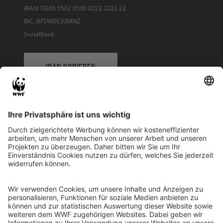
IBAN: DE06 5502 0500 0222 2222 22
BIC: BFSWDE33MNZ
SozialBank
IBAN KOPIEREN
QR-CODE FÜR BANKING-APP
WWF Deutschland
Reinhardtstr. 18
10117 Berlin
Tel.: 030-311 777 700
Ihre Spende kann steuerlich geltend gemacht werden
Registriert als Stiftung WWF Deutschland, Senatsverwaltung für