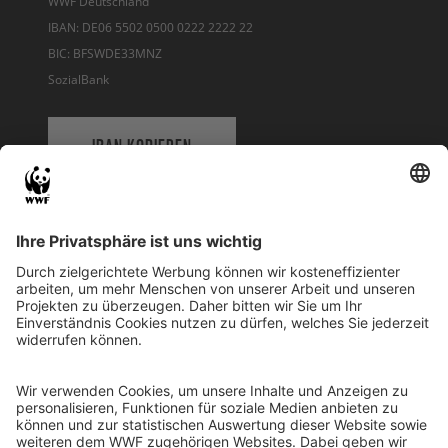
WWF Deutschland
IBAN: DE06 5502 0500 0222 2222 22
BIC: BFSWDE33MNZ
SozialBank
IBAN KOPIEREN
QR-CODE FÜR BANKING-APP
WWF Deutschland
Reinhardtstr. 18
10117 Berlin
Tel.: 030-311 777 700
Ihre Spende kann steuerlich geltend gemacht werden
Registriert als Stiftung WWF Deutschland, Senatsverwaltung für