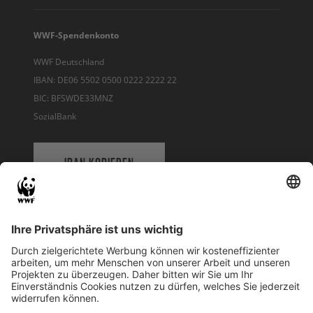
WWF-Spendenkonto
WWF Deutschland
IBAN: DE06 5502 0500 0222 2222 22
BIC: BFSWDE33MNZ
SozialBank
IBAN KOPIEREN
QR-CODE FÜR BANKING-APP
WWF Deutschland
Reinhardtstr. 18
10117 Berlin