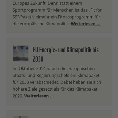
Europas Zukunft. Denn statt einem
Zuteilung im ETS in einer
Sportprogramm für Menschen ist das „Fit for
Übergangszeit von zehn Jahren,
55“-Paket vielmehr ein Fitnessprogramm für
wie es die Kommission
die europäische Klimapolitik.
Weiterlesen ...
vorschlägt, muss beseitigt
werden. Der WWF fordert, dass
die kostenlose Zuteilung ab 2023
ganz eingestellt wird.
EU Energie- und Klimapolitik bis
Die kostenlose Zuteilung sollte
2030
an
Bedingungen
geknüpft
werden. Unternehmen, welche
Im Oktober 2014 haben die europäischen
die kostenlose Zuteilung
Staats- und Regierungschefs ein Klimapaket
erhalten, sollten nachweisen,
für 2030 verabschiedet. Dabei haben sie sich
dass sie in Energieeffizienz und
höhere Ziele gesetzt als für das Klimapaket
Klimaschutzmaßnahmen
2020.
Weiterlesen ...
investieren. Setzen
Unternehmen diese
Maßnahmen nicht um, sollte die