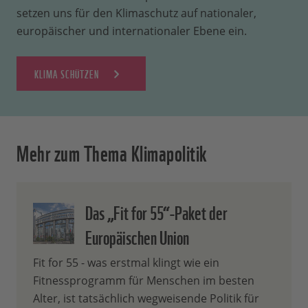
später zu löschen.
langfristig die richtigen
setzen uns für den Klimaschutz auf nationaler,
Zudem bedarf es der Einführung
Investitionsentscheidungen zu treffen
europäischer und internationaler Ebene ein.
eines
Mindestpreises
als
und sich an das neue Paradigma der
Sicherheitsnetz, um einen neuen
Klimaneutralität anzupassen. Die
KLIMA SCHÜTZEN
CO2-Preisabsturz zu vermeiden, und
konsequente Anwendung des
um die Investitionssicherheit in
Verursacherprinzips
wird dazu führen,
Bezug auf klimafreundliche
dass der Verursacher für die Emissionen
Erzeugungsformen zu stärken.
zahlt und nicht die Gesellschaft als
Mehr zum Thema Klimapolitik
Ganzes.“
Mit drei zentralen Maßnahmen können
die Fehlanreize durch die kostenlose
Das „Fit for 55“-Paket der
Zuteilung im ETS reduziert und die
Europäischen Union
Industrie
schneller klimaneutral
werden:
Fit for 55 - was erstmal klingt wie ein
Fitnessprogramm für Menschen im besten
Die
Überschneidung
zwischen
Alter, ist tatsächlich wegweisende Politik für
dem CBAM und der freien