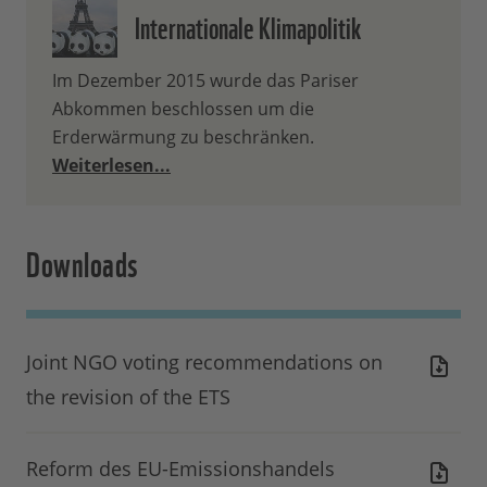
kostenlose Zuteilung um 80
Internationale Klimapolitik
Prozent gekürzt werden.
Unternehmen, die ihre
Im Dezember 2015 wurde das Pariser
Industrieanlagen bereits auf
Abkommen beschlossen um die
klimaneutrale Verfahren
Erderwärmung zu beschränken.
umgestellt haben, sollten die
Weiterlesen...
kostenlose Zuteilung
als Anreiz
und zur weiteren Finanzierung
ihrer Dekarbonisierung erhalten.
Downloads
Joint NGO voting recommendations on
the revision of the ETS
Reform des EU-Emissionshandels