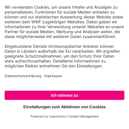
Gleichgewicht unseres Planeten spielen.
In den letzten 300.000 Jahren hat der Mensch die
Erde so stark verändert, dass Lebensräume
zunehmend verschwinden.
Die Art und Weise, wie
wir wirtschaften und unsere Umwelt nutzen, stellt
viele dieser Systeme vor große Herausforderungen.
Monokulturen in Land- und Forstwirtschaft bieten
kaum Raum für biologische Vielfalt.
Der Film begleitet deshalb unterschiedliche
Landwirt:innen, die neue Wege suchen, um
Nahrungsmittel zu produzieren und zugleich
natürliche Kreisläufe zu erhalten. Ihre Ansätze
zeigen, wie ein Zusammenwirken von menschlicher
Nutzung und ökologischen Prozessen möglich ist –
SPENDEN
und welche Perspektiven sich daraus für die Zukunft
ergeben können.