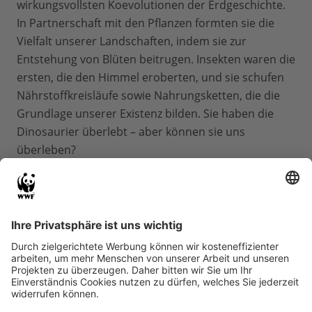
wirkungsvollsten Koevolutionen der Erdgeschichte.
In Partnerschaft mit den Pflanzen formten sie die
Vielfalt unserer Landschaften, indem sie zur
Entstehung von Blüten beitrugen. Insekten waren die
ersten, die den Himmel eroberten, und sie schufen
Nährstoffkreisläufe sowie Nahrungsketten, die die
Grundlage unserer Existenz bilden. Sie haben die
Dinosaurier überlebt – aber können sie uns
überleben?
Die filmische Reise setzt vor rund 400 Millionen
Jahren an
und folgt den komplexen Verflechtungen
innerhalb der Ökosysteme. In eindrucksvollen
Bildern und ergänzt durch eine einfühlsame
Erzählebene – gesprochen von
Katharina Thalbach
– eröffnet sich ein Zugang zum Mikrokosmos der
Insekten und ihrer oft übersehenen Bedeutung. So
wird sichtbar, welche Rolle diese Lebewesen für das