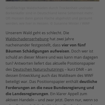
Großflächige Waldschäden durch Trockenheit und/oder
Borkenkäfer sind in Deutschland keine Seltenheit mehr.
Oft müssen dann ganze Fläche abgeholzt und geräumt
werden, wie hier in Hessen. © Susanne Winter / WWF
Unserem Wald geht es schlecht. Die
Waldschadenserhebung
hat zwei Jahre
nacheinander festgestellt, dass
vier von fünf
Bäumen Schädigungen aufweisen
. Doch wer ist
schuld an dieser Misere und was kann man dagegen
tun? Antworten liefert das aktuelle Positionspapier
des
Deutschen Naturschutzrings
– kurz DNR – an
dessen Entwicklung auch das Waldteam des WWF
beteiligt war. Das Positionspapier enthält
deutliche
Forderungen an die neue Bundesregierung und
die Landesregierungen
. Ein klarer Appell zum
aktiven Handeln – und zwar jetzt. Denn nur, wenn so