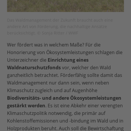
Das Waldmanagement der Zukunft braucht auch eine
andere Art von Förderung, die nachhaltige Ansätze
berücksichtigt. © Sonja Ritter / WWF
Wer fördert was in welchem Maße? Für die
Honorierung von Ökosystemleistungen schlagen die
Unterzeichner die
Einrichtung eines
Waldnaturschutzfonds
vor, welcher den Wald
ganzheitlich betrachtet. Förderfähig sollte damit das
Waldmanagement nur dann sein, wenn neben
Klimaschutz zugleich und auf Augenhöhe
Biodiversitäts- und andere Ökosystemleistungen
gestärkt werden
. Es ist eine Abkehr einer verengten
Klimaschutzpolitik notwendig, die primär auf
Kohlenstoffemissionen und -bindung im Wald und in
Holzprodukten beruht. Auch soll die Bewirtschaftung