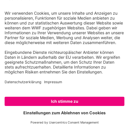
WWF Junior
WWF Shop
WWF-Spendenkonto
WWF Deutschland
IBAN: DE06 5502 0500 0222 2222 22
BIC: BFSWDE33MNZ
SozialBank
IBAN KOPIEREN
QR-CODE FÜR BANKING-APP
SPENDEN
WWF Deutschland
Reinhardtstr. 18