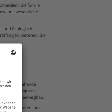
ineralien, die für die
giewende wesentliche
al und ökologisch
rktfähigen Batterien, die
.
ko, dass bestehende
verschmutzung
sich
Beispiel
Tiefseebergbau
.
glich zu gestalten, um