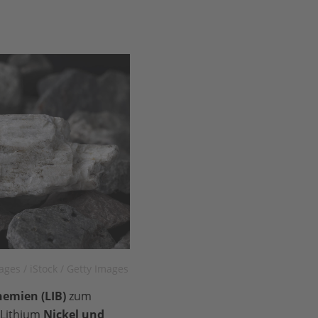
ges / iStock / Getty Images
hemien (LIB)
zum
 Lithium
Nickel und