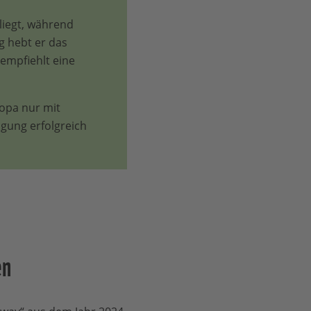
liegt, während
ig hebt er das
 empfiehlt eine
opa nur mit
gung erfolgreich
en