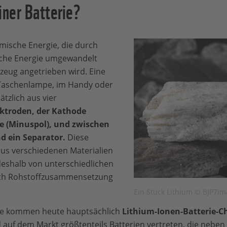
iner Batterie?
mische Energie, die durch
ische Energie umgewandelt
rzeug angetrieben wird. Eine
r Taschenlampe, im Handy oder
tzlich aus vier
ektroden, der Kathode
e (Minuspol), und zwischen
nd ein Separator.
Diese
s verschiedenen Materialien
deshalb von unterschiedlichen
ach Rohstoffzusammensetzung
Ein Stück Lithium © BJP7ima
he kommen heute hauptsächlich
Lithium-Ionen-Batterie-C
 auf dem Markt größtenteils Batterien vertreten, die neben