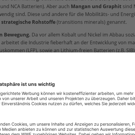
und NCA Batterien). Aber auch
Mangan und Graphit
sind M
endig sind. Diese und andere für die Mobilitäts- und Ener
h
strategische Rohstoffe
(transitions minerals) genannt.
 in Bewegung.
Da vor allem Kobalt und Nickel im Abbau sozi
arbeitet die Industrie fieberhaft an der Entwicklung von ma
skommen (LFP), sowie an Lithium-freien Batterien (z.B. SIB)
m Batterie-Ressourcen
erie-Rohstoffen explodiert. Und damit leider auch das Risi
e Sozialstandards, Entwaldung oder Luft- und Wasser
otenziell katastrophale Wege beschritten werden, wie zum 
rstellung der Batterie-Rohstoffe so verantwortungsvoll wie mö