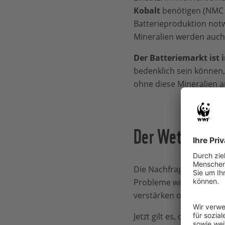
Kobalt
benötigen (NMC 
Batterieproduktion notw
Mineralien werden auc
Der Batteriemarkt ist
bedenklich sein können, 
ohne diese Mineralien au
Der Wettlauf u
Die Nachfrage nach Batt
Probleme wie
mangelnd
verstärken oder neue, p
Jetzt gilt es, die Siche