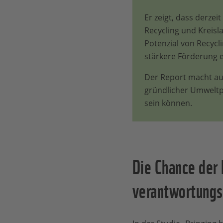
Er zeigt, dass derze
Recycling und Kreisla
Potenzial von Recycl
stärkere Förderung
Der Report macht auß
gründlicher Umweltp
sein können.
Die Chance der E
verantwortungsv