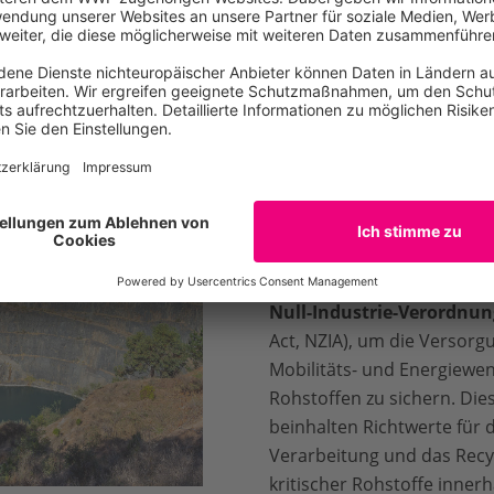
irkungen im Bergbau und in der Batterieproduktion zu min
t ein
Die EU reagiert, wie ande
sich rasant verändernde
mit der
Verordnung zu kri
(Critical Raw Material Act
Null-Industrie-Verordnun
Act, NZIA), um die Versorgu
Mobilitäts- und Energiewe
Rohstoffen zu sichern. Di
beinhalten Richtwerte für 
Verarbeitung und das Recy
kritischer Rohstoffe innerh