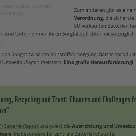
n Greenbushes, Australien
Zum anderen gibt es eine
GettyImages
Verordnung
, die sicherstel
EU verkauften Batterien h
n, und Unternehmen ihren Sorgfaltspflichten diesbezüglich
n.
U den Spagat zwischen Rohstoffversorgung, Batterieprodukt
d Umweltauflagen meistern.
Eine große Herausforderung!
ng, Recycling and Trust: Chances and Challenges for
ain“
-Batterie-Report
analysiert die
Ausrichtung und Umsetz
tegie
, insbesondere für zentrale Batterierohstoffe.