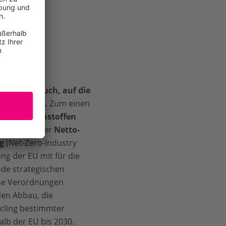
imieren.
re Länder auch, auf die
n Umstände.
Zum einen
tischen Rohstoffen
, CRMA) und der
Netto-
g
(Net-Zero-Industry
ng der EU mit für die
nde strategischen
ese Verordnungen
den Abbau, die
cling bestimmter
alb der EU bis 2030.