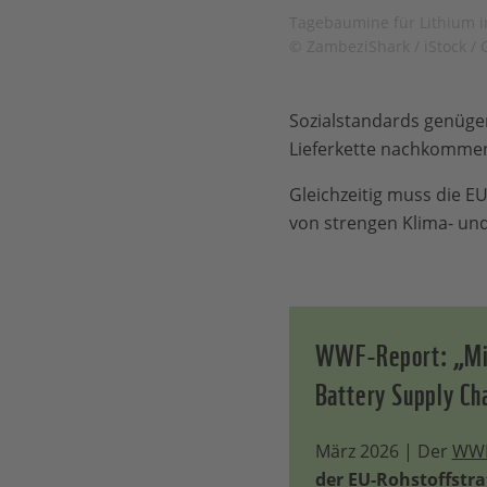
Tagebaumine für Lithium i
© ZambeziShark / iStock / 
Sozialstandards genüge
Lieferkette nachkomme
Gleichzeitig muss die E
von strengen Klima- un
WWF-Report: „Mini
Battery Supply Ch
März 2026 | Der
WWF
der EU-Rohstoffstra