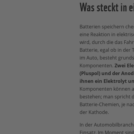
Was steckt in e
Batterien speichern che
eine Reaktion in elektr
wird, durch die das Fah
Batterie, egal ob in de
im Auto, besteht grundsä
Komponenten.
Zwei El
(Pluspol) und der Anod
ihnen ein Elektrolyt u
Komponenten können au
bestehen; man spricht 
Batterie-Chemien, je n
der Kathode.
In der Automobilbranc
Einsatz. Im Moment sind