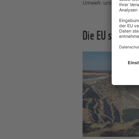
Umwelt- und Sozialausw
Die EU schreite