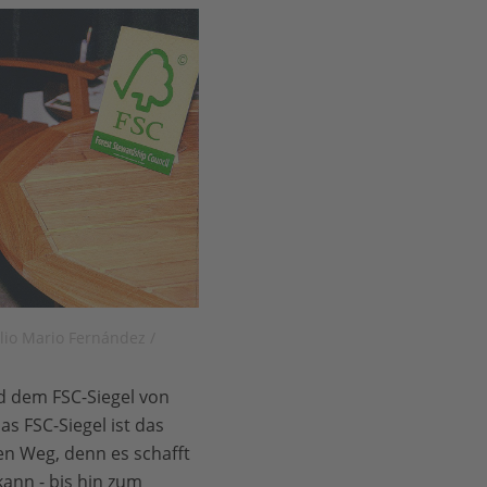
ulio Mario Fernández /
d dem FSC-Siegel von
as FSC-Siegel ist das
ten Weg, denn es schafft
ann - bis hin zum