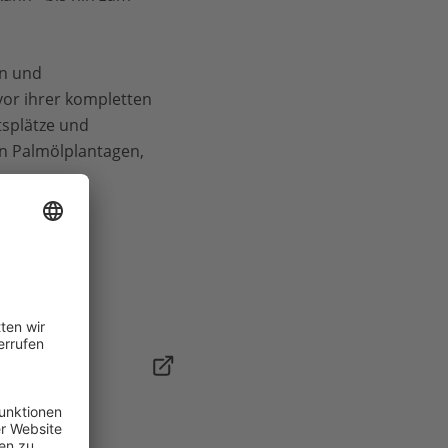
en und
vor ihrer kompletten
tsplätze und
n Palmölplantagen,