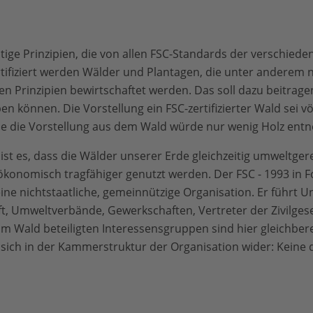
ltige Prinzipien, die von allen FSC-Standards der verschied
tifiziert werden Wälder und Plantagen, die unter anderem 
en Prinzipien bewirtschaftet werden. Das soll dazu beitrage
iben können. Die Vorstellung ein FSC-zertifizierter Wald sei 
 wie die Vorstellung aus dem Wald würde nur wenig Holz en
 ist es, dass die Wälder unserer Erde gleichzeitig umweltger
 ökonomisch tragfähiger genutzt werden. Der FSC - 1993 in 
 eine nichtstaatliche, gemeinnützige Organisation. Er führt
ft, Umweltverbände, Gewerkschaften, Vertreter der Zivilgese
m Wald beteiligten Interessensgruppen sind hier gleichber
 sich in der Kammerstruktur der Organisation wider: Kein