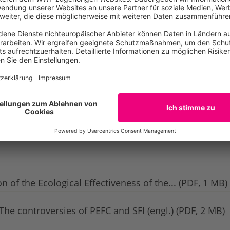
eutschland
e Network
 of the Ecological Effectiveness of the... (PDF, 1 MB)
e controversies of PEFC and SFI (engl.) (PDF, 2 MB)