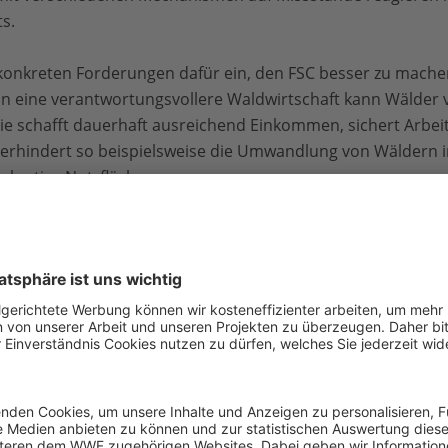
s.
 konkreten Forderungen dafür ein, den FSC besser zu mach
n eine verantwortungsvollere Waldwirtschaft kann Wälder 
e schafft dauerhaft ausreichend Einkommen, sichert Arbei
rhindert so beispielsweise die Umwandlung von Wäldern i
ukrative Nutzflächen.
ps
von FSC-Produkten oder FSC-Anbietern