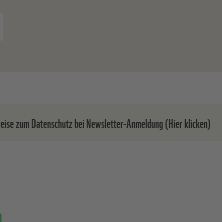
eise zum Datenschutz bei Newsletter-Anmeldung (Hier klicken)
em Absenden der Daten senden wir Ihnen eine E-Mail, in de
nmeldung bestätigen müssen.
inwilligung können Sie jederzeit ohne Angabe von Gründen
ufen. Einen formlosen Widerruf können Sie entweder über
elink in jedem Newsletter oder durch eine E-Mail an