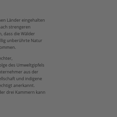
enen Länder eingehalten
nach strengeren
n, dass die Wälder
völlig unberührte Natur
tnommen.
echter,
Folge des Umweltgipfels
 Unternehmer aus der
llschaft und indigene
echtigt anerkannt.
e der drei Kammern kann