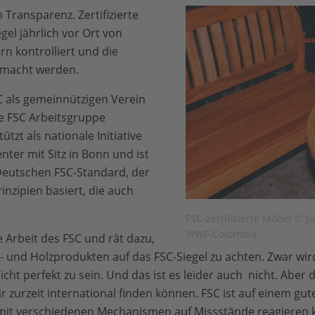
Transparenz. Zertifizierte
gel jährlich vor Ort von
n kontrolliert und die
gemacht werden.
SC als gemeinnützigen Verein
e FSC Arbeitsgruppe
tzt als nationale Initiative
nter mit Sitz in Bonn und ist
Deutschen FSC-Standard, der
inzipien basiert, die auch
FSC-zertifizierte Möbel © J
WWF-Colombia
 Arbeit des FSC und rät dazu,
- und Holzprodukten auf das FSC-Siegel zu achten. Zwar wir
cht perfekt zu sein. Und das ist es leider auch nicht. Aber d
r zurzeit international finden können. FSC ist auf einem gu
mit verschiedenen Mechanismen auf Missstände reagieren k