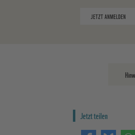
JETZT ANMELDEN
Hinw
Nach d
die A
Jetzt teilen
Ihre E
widerr
Abmeld