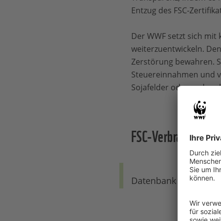
Entzug des FSC-Zertifikat
Der WWF setzt sich mit
weiterzuentwickeln. Den
Zerstörung bewahren. Si
Steuereinnahmen und ve
Sojafelder oder andere l
FSC-Verbrauchertip
Datenbank zur Suche 