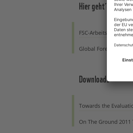
Hier geht´s zur...
FSC-Arbeitsgruppe D
Global Forest & Trad
Downloads
Towards the Evaluation
On The Ground 2011 Th