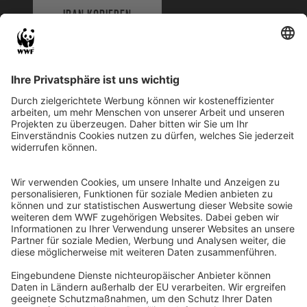
IBAN KOPIEREN
QR-CODE FÜR BANKING-APP
WWF Deutschland
Reinhardtstr. 18
10117 Berlin
Tel.: 030-311 777 700
Ihre Spende kann steuerlich geltend gemacht werden
Registriert als Stiftung WWF Deutschland, Senatsverwaltung für
Justiz Berlin, Az: 3416/976/2
Umsatzsteuer-Identifikationsnummer: DE 114236103
Freistellungsbescheid: Als gemeinnützige Körperschaft befreit
von der Körperschaftssteuer gem. §5 I 9 KStg. unter der
Steuernummer 27/641/09321