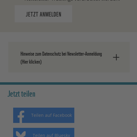
JETZT ANMELDEN
Hinweise zum Datenschutz bei Newsletter-Anmeldung
(Hier klicken)
Nach dem Absenden der Daten senden
wir Ihnen eine E-Mail, in der Sie die
Jetzt teilen
Anmeldung bestätigen müssen.
Ihre Einwilligung können Sie jederzeit
Teilen auf Facebook
ohne Angabe von Gründen widerrufen.
Einen formlosen Widerruf können Sie
entweder über den Abmeldelink in jedem
Teilen auf Bluesky