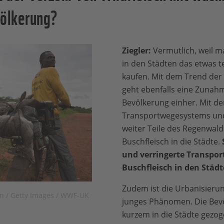
völkerung?
Ziegler:
Vermutlich, weil ma
in den Städten das etwas t
kaufen. Mit dem Trend der 
geht ebenfalls eine Zunahm
Bevölkerung einher. Mit d
Transportwegesystems und
weiter Teile des Regenwal
Buschfleisch in die Städte.
und verringerte Transpo
Buschfleisch in den Städt
Zudem ist die Urbanisierung
on / Getty Images / WWF-UK
junges Phänomen. Die Bevö
kurzem in die Städte gezoge