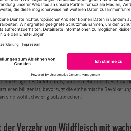
on Haustieren keine Lösung?
tztierrassen zur Fleischversorgung, wie wir sie in Europa k
schproblem zu lösen. Dies liegt auch daran, dass es die Tie
on
veterinärmedizinischen Problemen
zu tun hat. Rinder l
Schlafkrankheit, so dass deren Zucht in Waldgebieten schwie
e und dürfen kein Schweinefleisch verzehren.
ei den Menschen aber generell gegenüber dem
Fleisch
von Nu
ht eine Frage des Geldbeutels, sondern eher des Geschmacks
ztieren billiger ist, bevorzugt die einheimische Bevölkerung
en
sind wohl schwierig aufzubrechen.
 der Verzehr von Wildfleisch mit wach