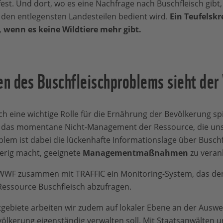
fest. Und dort, wo es eine Nachfrage nach Buschfleisch gibt,
 den entlegensten Landesteilen bedient wird.
Ein Teufelskr
 wenn es keine Wildtiere mehr gibt.
n des Buschfleischproblems sieht d
h eine wichtige Rolle für die Ernährung der Bevölkerung spie
es das momentane Nicht-Management der Ressource, die uns
lem ist dabei die lückenhafte Informationslage über Buschf
erig macht, geeignete
Managementmaßnahmen
zu veran
 WWF zusammen mit TRAFFIC ein Monitoring-System, das den
Ressource Buschfleisch abzufragen.
ktgebiete arbeiten wir zudem auf lokaler Ebene an der Ausw
völkerung eigenständig verwalten soll. Mit Staatsanwälten 