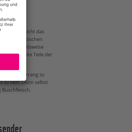
ennen, hat nicht das
rzucht im tropischen
eiden beispielsweise
rig ist. Weite Teile der
tztieren Vorrang zu
 zu sein: Denn selbst
 Buschfleisch.
sender