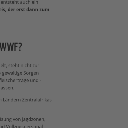
 entsteht auch ein
eis, der erst dann zum
er WWF?
lt, steht nicht zur
 gewaltige Sorgen
leischerträge und -
lassen.
 Ländern Zentralafrikas
eisung von Jagdzonen,
und Vollzugspersonal