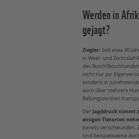
Werden in Afri
gejagt?
Ziegler:
Seit etwa 30 Ja
in West- und Zentralafr
des Buschfleischhandels
nicht nur zur Eigenvers
sondern in zunehmende
auch über mehrere Hund
Ballungszentren transpo
Der
Jagddruck nimmt z
einigen Tierarten neh
bereits verschwunden. 
sind beispielsweise dur