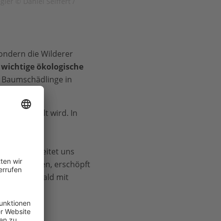
ler © Daniel Seiffert /
ondern die Wilderer
wichtige ökologische
n Baumschädlinge in
dern geholt wird. In
n und viele
ichte an
n. Dies bereitet uns
and zu halten, erschöpft
en Afrikas bald mit