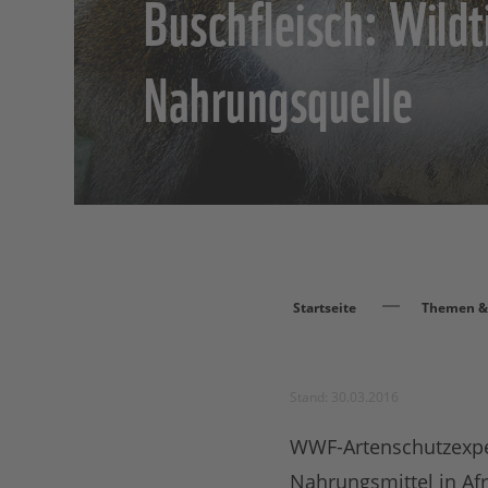
Buschfleisch: Wildt
Nahrungsquelle
Startseite
Themen & 
Stand: 30.03.2016
WWF-Artenschutzexper
Nahrungsmittel in Afr