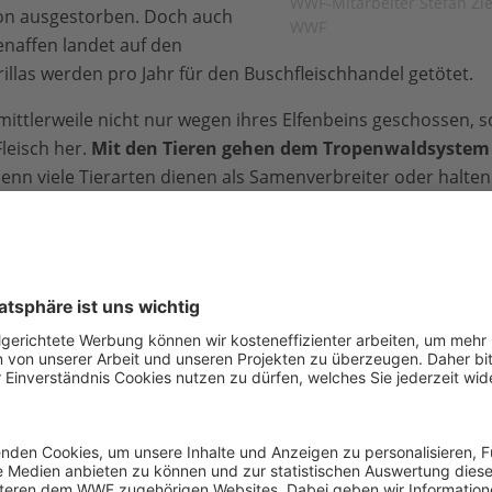
WWF-Mitarbeiter Stefan Zieg
on ausgestorben. Doch auch
WWF
naffen landet auf den
illas werden pro Jahr für den Buschfleischhandel getötet.
ittlerweile nicht nur wegen ihres Elfenbeins geschossen, s
leisch her.
Mit den Tieren gehen dem Tropenwaldsystem 
denn viele Tierarten dienen als Samenverbreiter oder halte
isen darauf hin, dass heute mehr Buschfleisch aus den Wäl
des Kongo-Waldbeckens ist der Jagddruck erheblich gestiege
stark bedroht. Das sind vor allem Gebiete mit einer hohen D
b deren sich zuweilen auch Schutzgebiete eingebettet finde
ermuten, dass die Fähigkeit der Tierarten, dem Jagddruck St
t bald, den Jagddruck zu reduzieren, werden wir in weiten Teil
eren Fauna größtenteils verschwunden ist.