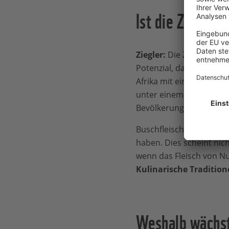
Ist die Zucht v
Ziegler:
Die Zucht von Nu
Potenzial, das Buschflei
Afrika mit einer Reihe v
unter einem Erreger der 
Bevölkerung sind Muslim
Buschfleisch scheint b
haben. Dies scheint nic
wenn das Fleisch von Nut
Kulinarische Tradition
Weshalb wächst