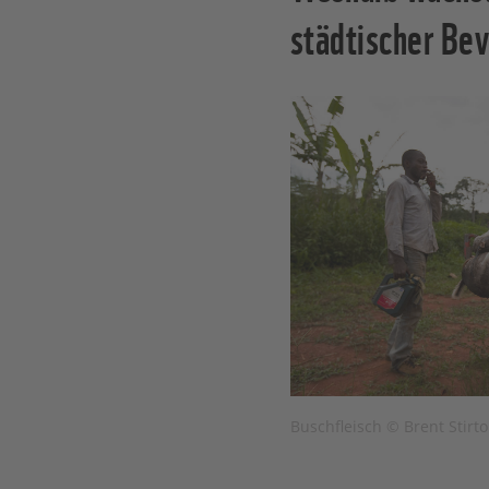
städtischer Be
Buschfleisch © Brent Stirt