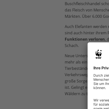
Buschfleischhandel sch
das Fleisch von Mensche
Märkten. Über 6.000 Gor
Auch Elefanten werden m
sind auch hinter ihrem F
Funktionen verloren
, 
Schach.
Neue Untersuchungen we
mehr als einem Drittel 
Tierbestände sind dort 
Verkehrswegen, innerhal
große Sorge, denn wir v
ist. Gelingt es uns nich
Wäldern zu tun haben, d