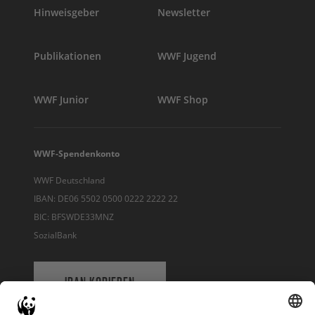
Hinweisgeber
Newsletter
Publikationen
WWF Jugend
WWF Junior
WWF Shop
WWF-Spendenkonto
WWF Deutschland
IBAN: DE06 5502 0500 0222 2222 22
BIC: BFSWDE33MNZ
SozialBank
IBAN KOPIEREN