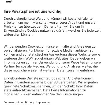
QR-CODE FÜR BANKING-APP
WWF Deutschland
Reinhardtstr. 18
10117 Berlin
Tel.: 030-311 777 700
Ihre Spende kann steuerlich geltend gemacht werden
Registriert als Stiftung WWF Deutschland, Senatsverwaltung für
Justiz Berlin, Az: 3416/976/2
Umsatzsteuer-Identifikationsnummer: DE 114236103
Freistellungsbescheid: Als gemeinnützige Körperschaft befreit
von der Körperschaftssteuer gem. §5 I 9 KStg. unter der
Steuernummer 27/641/09321
© WWF Deutschland 2026