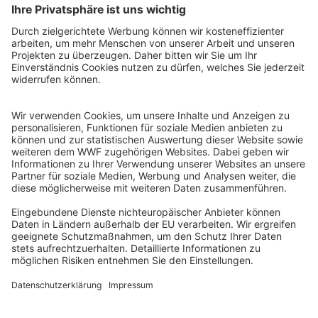
WWF Deutschland
Reinhardtstr. 18
10117 Berlin
Tel.: 030-311 777 700
Ihre Spende kann steuerlich geltend gemacht werden
Registriert als Stiftung WWF Deutschland, Senatsverwaltung für
Justiz Berlin, Az: 3416/976/2
Umsatzsteuer-Identifikationsnummer: DE 114236103
Freistellungsbescheid: Als gemeinnützige Körperschaft befreit
von der Körperschaftssteuer gem. §5 I 9 KStg. unter der
Steuernummer 27/641/09321
© WWF Deutschland 2026