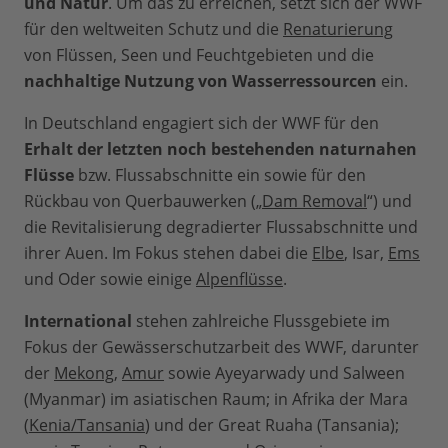
und Natur
. Um das zu erreichen, setzt sich der WWF
für den weltweiten Schutz und die
Renaturierung
von Flüssen, Seen und Feuchtgebieten und die
nachhaltige Nutzung von Wasserressourcen
ein.
In Deutschland engagiert sich der WWF für den
Erhalt der letzten noch bestehenden naturnahen
Flüsse
bzw. Flussabschnitte ein sowie für den
Rückbau von Querbauwerken („
Dam Removal
“) und
die Revitalisierung degradierter Flussabschnitte und
ihrer Auen. Im Fokus stehen dabei die
Elbe
, Isar,
Ems
und Oder sowie einige
Alpenflüsse
.
International
stehen zahlreiche Flussgebiete im
Fokus der Gewässerschutzarbeit des WWF, darunter
der
Mekong
,
Amur
sowie Ayeyarwady und Salween
(Myanmar) im asiatischen Raum; in Afrika der Mara
(
Kenia/Tansania
) und der Great Ruaha (Tansania);