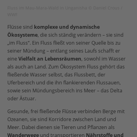
Fluss im Mau-Mara-Wald in Unganisha © Daniel Crous /
WWF
Flüsse sind
komplexe und dynamische
Ökosysteme
, die sich ständig verändern – sie sind
„im Fluss“. Ein Fluss fließt von seiner Quelle bis zu
seiner Mündung – entlang seines Laufs schafft er
eine
Vielfalt an Lebensräumen
, sowohl im Wasser
als auch an Land. Zum Ökosystem Fluss gehört das
fließende Wasser selbst, das Flussbett, der
Uferbereich und die ihn flankierenden Flussauen,
sowie sein Mündungsbereich ins Meer – das Delta
oder Ästuar.
Gesunde, frei fließende Flüsse verbinden Berge mit
Ozeanen, sie sind Korridore zwischen Land und
Meer. Dabei dienen sie Tieren und Pflanzen als
Wanderwege
und transportieren
Nährstoffe und