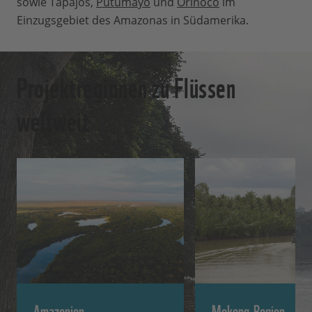
sowie Tapajos,
Putumayo
und
Orinoco
im
Einzugsgebiet des Amazonas in Südamerika.
Projektregionen zu Flüssen
weltweit
Amazonien
Mekong-Region