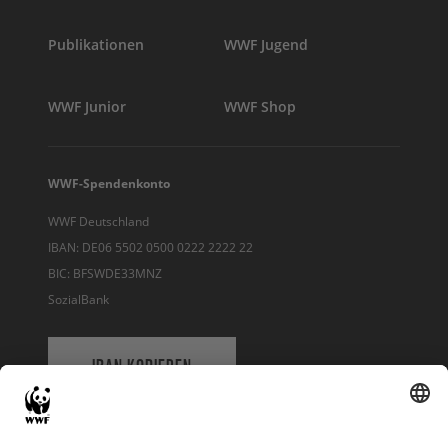
Publikationen
WWF Jugend
WWF Junior
WWF Shop
WWF-Spendenkonto
WWF Deutschland
IBAN: DE06 5502 0500 0222 2222 22
BIC: BFSWDE33MNZ
SozialBank
IBAN KOPIEREN
QR-CODE FÜR BANKING-APP