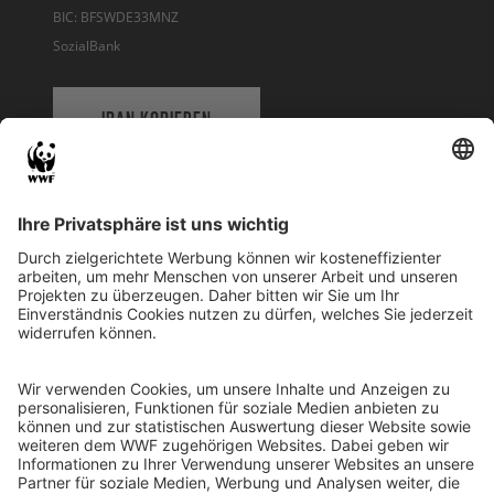
BIC: BFSWDE33MNZ
SozialBank
IBAN KOPIEREN
QR-CODE FÜR BANKING-APP
WWF Deutschland
Reinhardtstr. 18
10117 Berlin
Tel.: 030-311 777 700
Ihre Spende kann steuerlich geltend gemacht werden
Registriert als Stiftung WWF Deutschland, Senatsverwaltung für
Justiz Berlin, Az: 3416/976/2