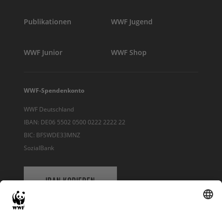
Publikationen
WWF Jugend
WWF Junior
WWF Shop
WWF-Spendenkonto
WWF Deutschland
IBAN: DE06 5502 0500 0222 2222 22
BIC: BFSWDE33MNZ
SozialBank
IBAN KOPIEREN
QR-CODE FÜR BANKING-APP