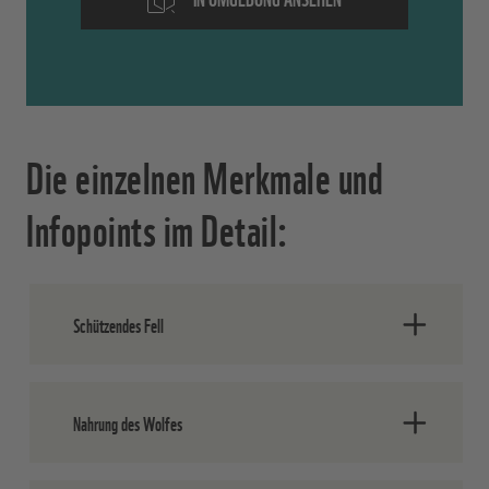
Die einzelnen Merkmale und
Infopoints im Detail:
Schützendes Fell
Das Fell eines Wolfes kann sehr
Nahrung des Wolfes
unterschiedliche Farben haben. In
Deutschland und Europa leben Wölfe mit
grauer Fellfarbe
. Deshalb nennt man sie