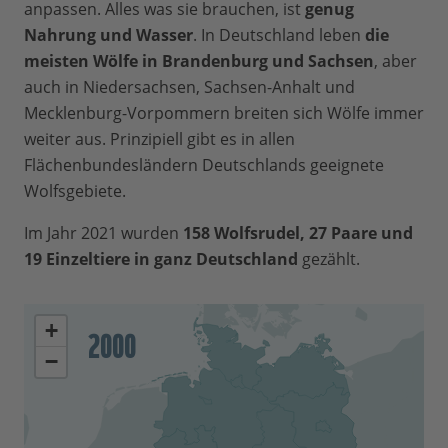
anpassen. Alles was sie brauchen, ist
„
geschnürten Trab
“. Sie sparen Energie,
genug
ängstlichen Wolfes zwischen die Beine
Nahrung und Wasser
indem sie wie auf einer Linie laufen. Die
. In Deutschland leben
die
geklemmt.
meisten Wölfe in Brandenburg und Sachsen
Hinterpfoten werden dabei genau in die
, aber
auch in Niedersachsen, Sachsen-Anhalt und
Abdrücke der Vorderpfoten gesetzt.
Mecklenburg-Vorpommern breiten sich Wölfe immer
weiter aus. Prinzipiell gibt es in allen
Flächenbundesländern Deutschlands geeignete
Wolfsgebiete.
Im Jahr 2021 wurden
158 Wolfsrudel, 27 Paare und
19 Einzeltiere in ganz Deutschland
gezählt.