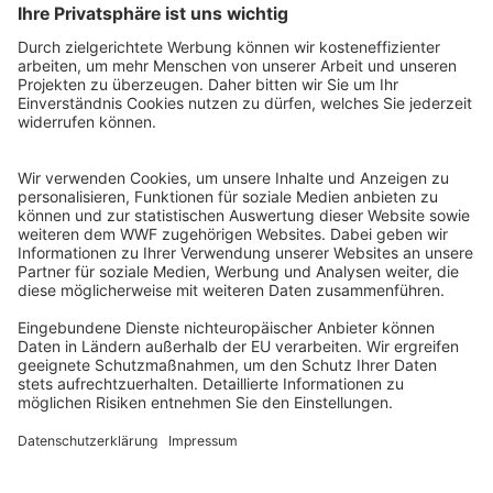
WWF Deutschland
Reinhardtstr. 18
10117 Berlin
Tel.: 030-311 777 700
Ihre Spende kann steuerlich geltend gemacht werden
Registriert als Stiftung WWF Deutschland, Senatsverwaltung für
Justiz Berlin, Az: 3416/976/2
Umsatzsteuer-Identifikationsnummer: DE 114236103
Freistellungsbescheid: Als gemeinnützige Körperschaft befreit
von der Körperschaftssteuer gem. §5 I 9 KStg. unter der
Steuernummer 27/641/09321
© WWF Deutschland 2026