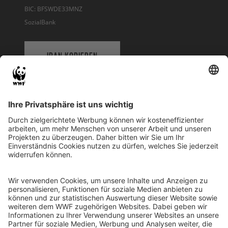
BIC: BFSWDE33MNZ
SozialBank
IBAN KOPIEREN
QR-CODE FÜR BANKING-APP
WWF Deutschland
Reinhardtstr. 18
10117 Berlin
Tel.: 030-311 777 700
Ihre Spende kann steuerlich geltend gemacht werden
Registriert als Stiftung WWF Deutschland, Senatsverwaltung für
Justiz Berlin, Az: 3416/976/2