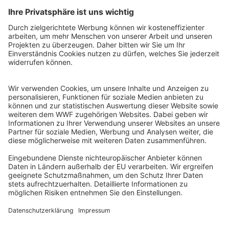
QR-CODE FÜR BANKING-APP
WWF Deutschland
Reinhardtstr. 18
10117 Berlin
Tel.: 030-311 777 700
Ihre Spende kann steuerlich geltend gemacht werden
Registriert als Stiftung WWF Deutschland, Senatsverwaltung für
Justiz Berlin, Az: 3416/976/2
Umsatzsteuer-Identifikationsnummer: DE 114236103
Freistellungsbescheid: Als gemeinnützige Körperschaft befreit
von der Körperschaftssteuer gem. §5 I 9 KStg. unter der
Steuernummer 27/641/09321
© WWF Deutschland 2026