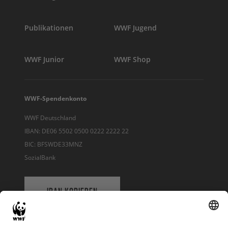
Publikationen
WWF Jugend
WWF Junior
WWF Shop
WWF-Spendenkonto
WWF Deutschland
IBAN: DE06 5502 0500 0222 2222 22
BIC: BFSWDE33MNZ
SozialBank
IBAN KOPIEREN