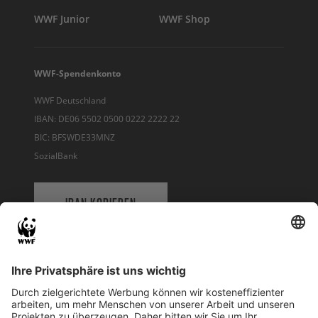
WWF Junior
WWF Shop
WWF-Spendenkonto
WWF Deutschland
IBAN: DE06 5502 0500 0222 2222 22
BIC: BFSWDE33MNZ
SozialBank
IBAN KOPIEREN
QR-CODE FÜR BANKING-APP
WWF Deutschland