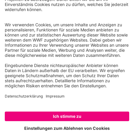
Reinhardtstr. 18
10117 Berlin
Tel.: 030-311 777 700
Ihre Spende kann steuerlich geltend gemacht werden
Registriert als Stiftung WWF Deutschland, Senatsverwaltung für
Justiz Berlin, Az: 3416/976/2
Umsatzsteuer-Identifikationsnummer: DE 114236103
Freistellungsbescheid: Als gemeinnützige Körperschaft befreit
von der Körperschaftssteuer gem. §5 I 9 KStg. unter der
Steuernummer 27/641/09321
© WWF Deutschland 2026