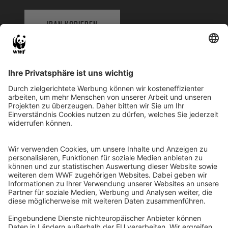
IBAN KOPIEREN
QR-CODE FÜR BANKING-APP
WWF Deutschland
Reinhardtstr. 18
10117 Berlin
Tel.: 030-311 777 700
Ihre Spende kann steuerlich geltend gemacht werden
Registriert als Stiftung WWF Deutschland, Senatsverwaltung für
Justiz Berlin, Az: 3416/976/2
Umsatzsteuer-Identifikationsnummer: DE 114236103
Freistellungsbescheid: Als gemeinnützige Körperschaft befreit