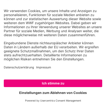
Behandlung wird das Abwasser wieder in das
natürliche Gewässer zurückgeführt.
Zuchtarten:
vor allem Forellen.
Auswirkungen:
Bei schlechter Aufbereitung des
Wassers kann es zur Verschmutzung des natürlichen
Gewässers und zur Übertragung von Krankheiten
kommen. Hoher Energieaufwand.
Muschelkulturen
Muscheln wachsen in Hängekulturen an Netzen oder
an Seilen. In Bodenkulturen werden kleine Muscheln
auf ein vorher aufbereitetes Gebiet gebracht und
können dort wachsen.
SPENDEN