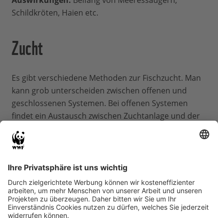
Schildkröten, Haien etc.
Zucht
Es gibt verschiedene Methoden zur Fischzucht. Man
kann grob unterscheiden zwischen offenen und
geschlossenen Systemen. Bei offenen Systemen
findet ein Austausch zwischen Zuchtanlage und der
Umwelt statt, während geschlossene Systeme von
der natürlichen Umgebung abgeschnitten sind.
Durchflusssysteme
Aus einem Fließgewässer wird Wasser in Rinnen
abgeleitet, wo die Fische gehalten werden. Nach