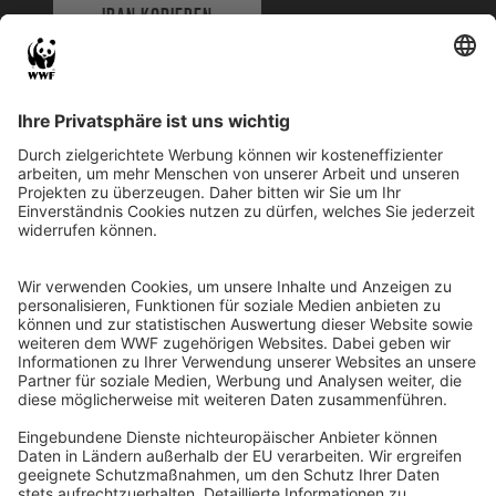
IBAN KOPIEREN
QR-CODE FÜR BANKING-APP
WWF Deutschland
Reinhardtstr. 18
10117 Berlin
Tel.: 030-311 777 700
Ihre Spende kann steuerlich geltend gemacht werden
Registriert als Stiftung WWF Deutschland, Senatsverwaltung für
Justiz Berlin, Az: 3416/976/2
Umsatzsteuer-Identifikationsnummer: DE 114236103
Freistellungsbescheid: Als gemeinnützige Körperschaft befreit
von der Körperschaftssteuer gem. §5 I 9 KStg. unter der
Steuernummer 27/641/09321