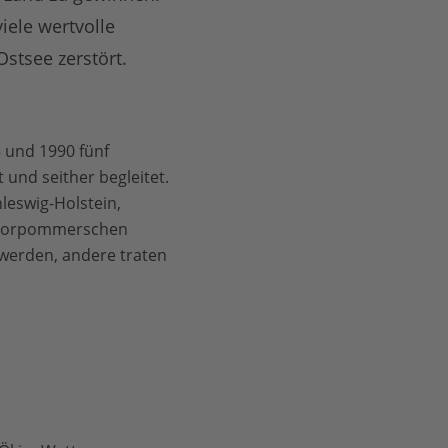
ele wertvolle
stsee zerstört.
5 und 1990 fünf
und seither begleitet.
leswig-Holstein,
r Vorpommerschen
 werden, andere traten