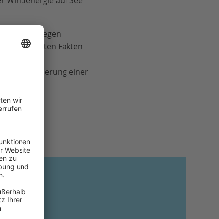
der Windenergie auf See
den Einsatz gegen
ten. Mit harten Fakten
suchen, die
 für die Förderung einer