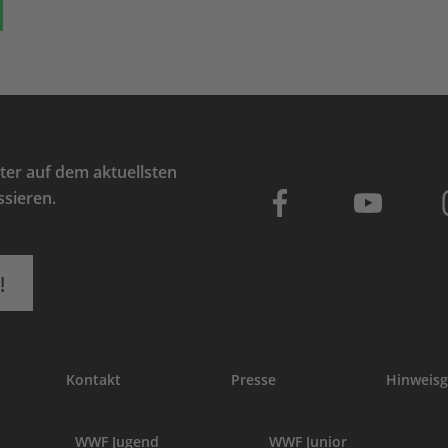
ok
auf Bluesky
Teilen auf Whatsapp
er auf dem aktuellsten
ssieren.
!
Kontakt
Presse
Hinweisg
WWF Jugend
WWF Junior