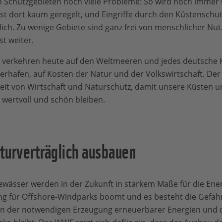
en Schutzgebieten noch viele Probleme: So wird noch immer
 ist dort kaum geregelt, und Eingriffe durch den Küstenschutz
lich. Zu wenige Gebiete sind ganz frei von menschlicher Nu
t weiter.
e verkehren heute auf den Weltmeeren und jedes deutsche 
erhafen, auf Kosten der Natur und der Volkswirtschaft. De
t von Wirtschaft und Naturschutz, damit unsere Küsten und
 wertvoll und schön bleiben.
turverträglich ausbauen
wässer werden in der Zukunft in starkem Maße für die En
g für Offshore-Windparks boomt und es besteht die Gefahr
n der notwendigen Erzeugung erneuerbarer Energien und 