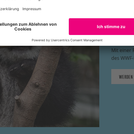
WWF-F
Mit einer 
des WWF-R
WERDEN 