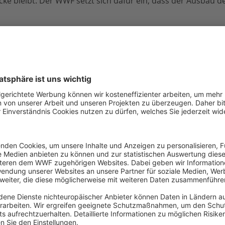
ecke bleibt. Der WWF setzt sich dafür ein, dass der Ausbau 
utz der Küste von Nord- und Ostsee“ konzentriert sich auf 
rerische Eingriffe an der Küsten und in flachen Meeresgebie
 Gutachten beeinflussen wir Entscheidungsprozesse und ver
erträgliche Lösungen zu gewinnen. Wir setzen uns zugleich
glichen Entwicklung an unseren Küsten ein.
elfen