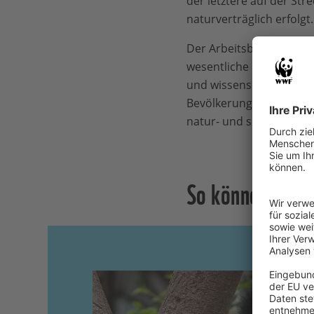
der letztere auf der Str
naturverträglich erfolgt.
Der Arbeitsbereich “Sch
wesentliche naturzerstö
und wissenschaftlichen
Bevölkerung für umweltv
natur- und sozialverträ
So können Sie h