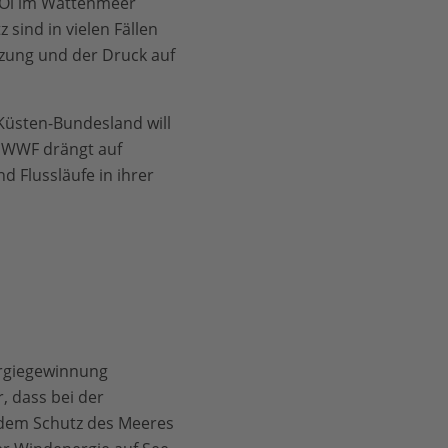
 Öl im Wattenmeer
 sind in vielen Fällen
tzung und der Druck auf
Küsten-Bundesland will
r WWF drängt auf
 Flussläufe in ihrer
ergiegewinnung
, dass bei der
dem Schutz des Meeres