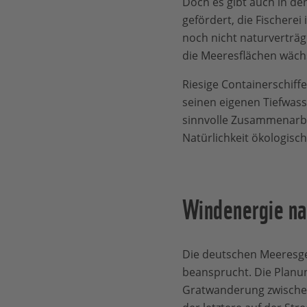
Doch es gibt auch in d
gefördert, die Fischerei
noch nicht naturverträg
die Meeresflächen wächs
Riesige Containerschiff
seinen eigenen Tiefwass
sinnvolle Zusammenarbei
Natürlichkeit ökologisch
Windenergie na
Die deutschen Meeresge
beansprucht. Die Planun
Gratwanderung zwische