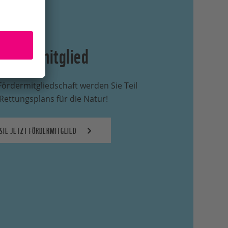
ördermitglied
Fördermitgliedschaft werden Sie Teil
ettungsplans für die Natur!
SIE JETZT FÖRDERMITGLIED