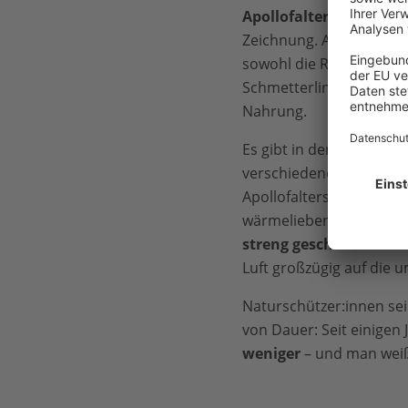
Apollofalter
mit seiner
Zeichnung. An den Steil
sowohl die Raupen als 
Schmetterlinge genau die
Nahrung.
Es gibt in den Hoch- un
verschiedene Arten des
Apollofalters (Parnassius
wärmeliebenden Tagfalt
streng geschützt
. Der 
Luft großzügig auf die
Naturschützer:innen sei
von Dauer: Seit einigen
weniger
– und man weiß