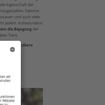
die Eigenschaft der
umzugestalten, Dämme
ustauen und auch viele
icht jedem. Insbesondere
dern die Bejagung
der
ten Tiere.
tar überflutbare