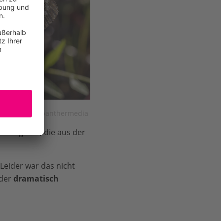
er © IMAGO / panthermedia
ektengiften, die aus der
Leider war das nicht
eder
dramatisch