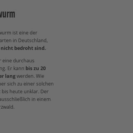
nwurm
urm ist eine der
rten in Deutschland,
k
nicht bedroht sind.
r eine durchaus
ng. Er kann
bis zu 20
er lang
werden. Wie
r sich zu einer solchen
 bis heute unklar. Der
usschließlich in einem
rzwald.