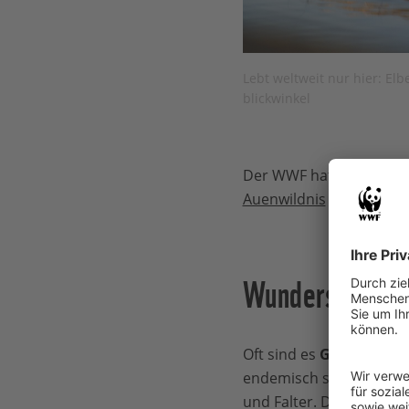
Lebt weltweit nur hier: El
blickwinkel
Der WWF hat in seinem 
Auenwildnis
geschaffen, 
Wunderschön un
Oft sind es
Gliederfüßle
endemisch sind. Zum Bei
und Falter. Dazu gehört