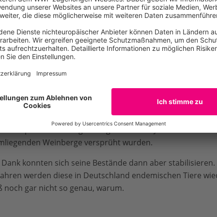
 hübschen, markanten
hängen der Mosel finden
auch die erwachsenen
 richtigen Pflanzen als
d Mittelgebirgen Europas
 Roten Apollo oder
 apollo). Die
Endemit: Mosel-Apollofalt
er sind
stark bedroht und
Mosel-Apollofalter erlag Anfang der 1980er Jahre zu Hauf Ins
 umliegenden Weinberge versprüht wurden.
 Dank konnten sich seine Bestände dann aber stabilisieren. 
 Jahren werden diese in Deutschland endemischen Tiere wi
 noch gar nicht so genau, warum.