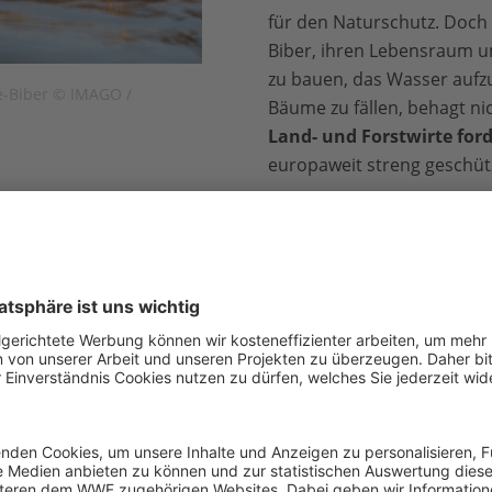
für den Naturschutz. Doch 
Biber, ihren Lebensraum 
zu bauen, das Wasser aufz
be-Biber © IMAGO /
Bäume zu fällen, behagt n
Land- und Forstwirte for
europaweit streng geschütz
Naturschutzgroßprojekt Mittlere Elbe
mehrere tausend Hek
in dem sich etliche Biberfamilien dauerhaft wohlfühlen.
d sehr selten: Der Mosel-Apollofalter
r
, die in Deutschland
spiel einige Tausendfüßler
 der im Moseltal heimische