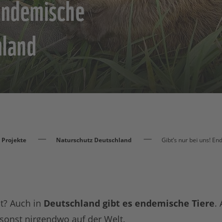
 Endemische
hland
Projekte
Naturschutz Deutschland
Gibt’s nur bei uns! E
t? Auch in
Deutschland gibt es endemische Tiere
.
onst nirgendwo auf der Welt.