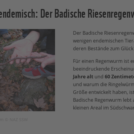
 endemisch: Der Badische Riesenrege
Der Badische Riesenregenw
wenigen endemischen Tiera
deren Bestände zum Glüc
Für einen Regenwurm ist e
beeindruckende Erscheinu
Jahre alt
und
60 Zentimet
und warum die Ringelwürme
Größe entwickelt haben, ist
Badische Regenwurm lebt a
kleinen Areal im Südschwa
rm © NAZ SSW