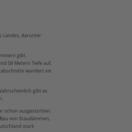
s Landes, darunter
ommern gibt.
nd 58 Metern Tiefe auf,
rabschnitte wandert sie
Wahrscheinlich gibt es
n.
ogar schon ausgestorben.
 Bau von Staudämmen,
tschland stark