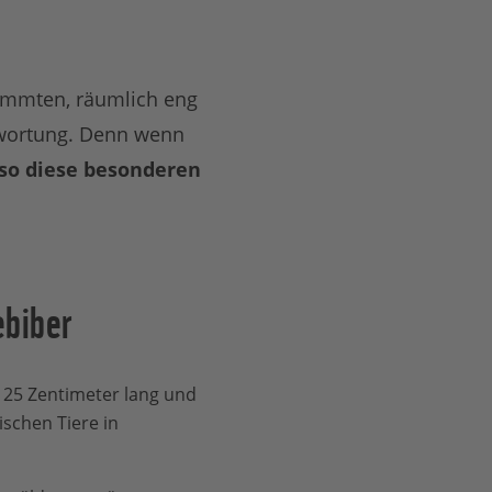
timmten, räumlich eng
twortung. Denn wenn
lso diese besonderen
ebiber
 125 Zentimeter lang und
schen Tiere in