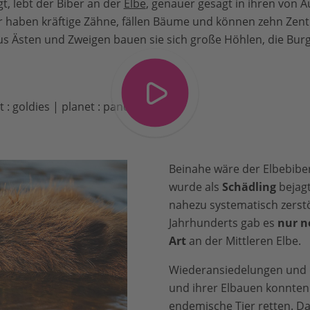
, lebt der Biber an der
Elbe
, genauer gesagt in ihren von
r haben kräftige Zähne, fällen Bäume und können zehn Zenti
s Ästen und Zweigen bauen sie sich große Höhlen, die Bur
: goldies | planet : panda
Beinahe wäre der Elbebibe
wurde als
Schädling
bejag
nahezu systematisch zerstö
Jahrhunderts gab es
nur no
Art
an der Mittleren Elbe.
Wiederansiedelungen und d
und ihrer Elbauen konnten
endemische Tier retten. Das