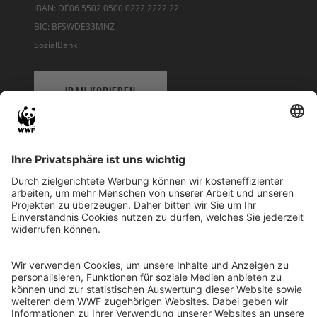
IBAN: DE06 5502 0500 0222 2222 22
BIC: BFSWDE33MNZ
SozialBank
IBAN KOPIEREN
QR-CODE FÜR BANKING-APP
WWF Deutschland
Reinhardtstr. 18
10117 Berlin
Tel.: 030-311 777 700
Ihre Spende kann steuerlich geltend gemacht werden
Registriert als Stiftung WWF Deutschland, Senatsverwaltung für