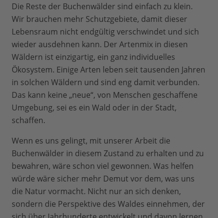
Die Reste der Buchenwälder sind einfach zu klein.
einer Welterbepirsch, Wanderungen und
Wir brauchen mehr Schutzgebiete, damit dieser
Fotosafari durch das Welterbe.
Lebensraum nicht endgültig verschwindet und sich
Veranstaltungsort ist das UNESCO-
wieder ausdehnen kann. Der Artenmix in diesen
Welterbeforum sein. Mehr Informationen
Wäldern ist einzigartig, ein ganz individuelles
dazu auf:
https://www.koenigsstuhl.com/
Ökosystem. Einige Arten leben seit tausenden Jahren
in solchen Wäldern und sind eng damit verbunden.
Tour Alte Buchenwälder © Nationalpark-
Das kann keine „neue“, von Menschen geschaffene
Zentrum KÖNIGSSTUHL
Umgebung, sei es ein Wald oder in der Stadt,
schaffen.
Wenn es uns gelingt, mit unserer Arbeit die
Buchenwälder in diesem Zustand zu erhalten und zu
bewahren, wäre schon viel gewonnen. Was helfen
würde wäre sicher mehr Demut vor dem, was uns
die Natur vormacht. Nicht nur an sich denken,
sondern die Perspektive des Waldes einnehmen, der
sich über Jahrhunderte entwickelt und davon lernen.