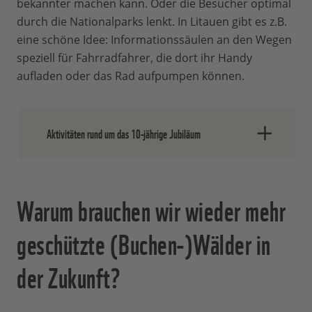
bekannter machen kann. Oder die Besucher optimal
durch die Nationalparks lenkt. In Litauen gibt es z.B.
eine schöne Idee: Informationssäulen an den Wegen
speziell für Fahrradfahrer, die dort ihr Handy
aufladen oder das Rad aufpumpen können.
Aktivitäten rund um das 10-jährige Jubiläum
Rund um das Jubiläum zum Welterbe
Warum brauchen wir wieder mehr
finden verschiedene Veranstaltungen und
Aktionen statt, vor allem im
geschützte (Buchen-)Wälder in
Welterbemonat Juni. Zum UNESCO-
Welterbetag am 6. Juni und dem Tag der
der Zukunft?
Nominierung wenige Wochen später ist
im Nationalparkzentrum Königsstuhl ein
buntes Familienangebot geplant, u. a. mit