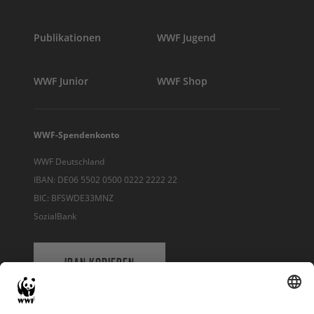
Publikationen
WWF Jugend
WWF Junior
WWF Shop
WWF-Spendenkonto
WWF Deutschland
IBAN: DE06 5502 0500 0222 2222 22
BIC: BFSWDE33MNZ
SozialBank
IBAN KOPIEREN