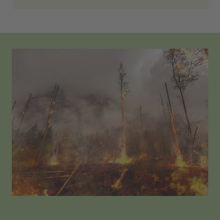
Das Weltnaturerbe Buchenwälder
umfasst die wenigen verbliebenen
Buchenurwälder und jahrhundertealte,
vom Menschen unveränderte
Buchenwaldgebiete in Europa. Wald- und
Naturfreunde, die nicht in die Wälder
reisen können oder wollen, können sich
virtuell auf eine Reise in Europas Wildnis
begeben und sich über die verschiedenen
Welterbestätten und ihre Besonderheiten
informieren.
Mehr:
https://www.weltnaturerbe-
buchenwaelder.de/