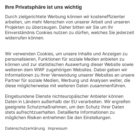
QR-CODE FÜR BANKING-APP
WWF Deutschland
Reinhardtstr. 18
10117 Berlin
Tel.: 030-311 777 700
Ihre Spende kann steuerlich geltend gemacht werden
Registriert als Stiftung WWF Deutschland, Senatsverwaltung für
Justiz Berlin, Az: 3416/976/2
Umsatzsteuer-Identifikationsnummer: DE 114236103
Freistellungsbescheid: Als gemeinnützige Körperschaft befreit
von der Körperschaftssteuer gem. §5 I 9 KStg. unter der
Steuernummer 27/641/09321
© WWF Deutschland 2026