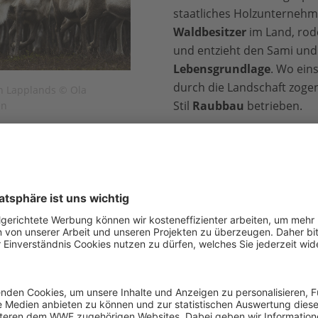
staatliches Holzunterneh
Waldbesitzer
im Land, rod
und entzieht den Sami und
Lebensgrundlage
. Wo ein
durch die Landschaft zoge
n Lapplands © Ola
Stil
Raubbau
betrieben.
en
Mehr als
70 Prozent der W
n ihnen 700 Jahre alt. Den noch intakten Flächen setzt der
Boden und an den Bäumen wachsen, sind die
Nahrung der R
needecke hindurch. Durch die
globale Erwärmung
fällt der
ser wieder gefriert, können die Tiere den Flechtengeruch 
 weiterziehen, und oft verenden sie.
orwegischen Nachbargemeinde von Grövelsjön, ist mit der
chsen und erzählt, dass diese in den vergangenen Jahrzehn
ben. In wärmeren Wintern können die Seen nicht mehr zufr
derroute zu den Weidegründen
zu ändern. Sie müssen nu