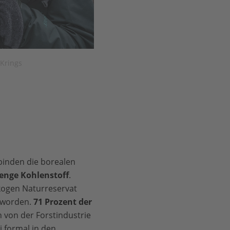
Krings
binden die borealen
enge Kohlenstoff
.
kogen Naturreservat
eworden.
71 Prozent der
von der Forstindustrie
 formal in den