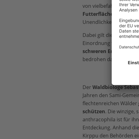
von vielbefahrenen Str
Futterflächen der Tiere
Unendlichkeit des Urspr
Dabei gilt die
schwedisc
Einordnung wurde jedoch
schweren Erntemasch
bedrohen das Überleben
Der
Waldbiologe Sebas
Jahren den Sami-Gemeind
flechtenreichen Wälder
schützen
. Die winzige,
anthracophila ist für i
Entdeckung. Anhand dies
Kirppu den Behörden ei