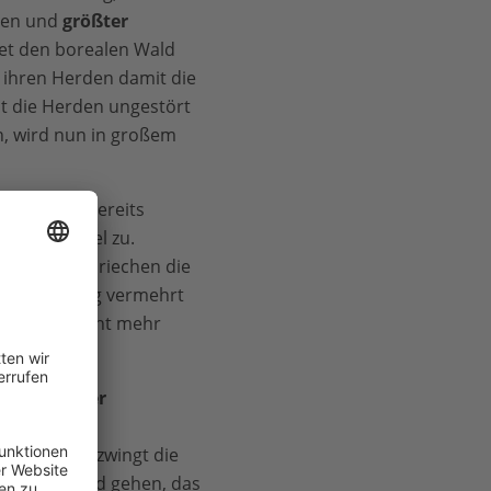
men und
größter
et den borealen Wald
 ihren Herden damit die
st die Herden ungestört
n, wird nun in großem
älder
sind bereits
 Klimawandel zu.
entiere
. Sie riechen die
 Niederschlag vermehrt
darunter nicht mehr
Tradition der
ten viele
ieren. Das zwingt die
n durch Land gehen, das