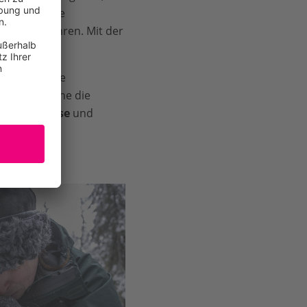
ete sind die
anderen führen. Mit der
odelle. Diese
hläge, welche die
für Klimagase
und