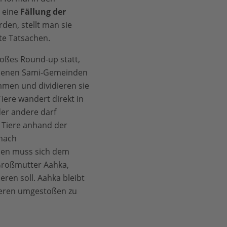
 eine
Fällung der
den, stellt man sie
te Tatsachen.
roßes Round-up statt,
iedenen Sami-Gemeinden
men und dividieren sie
Tiere wandert direkt in
der andere darf
 Tiere anhand der
 nach
ssen muss sich dem
Großmutter Aahka,
ren soll. Aahka bleibt
ieren umgestoßen zu