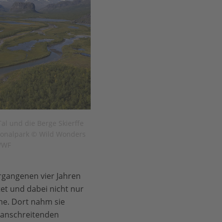
al und die Berge Skierffe
onalpark © Wild Wonders
 WWF
rgangenen vier Jahren
t und dabei nicht nur
e. Dort nahm sie
ranschreitenden