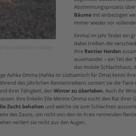
Abstimmungsprozess über
Bäume
mit einbezogen wer
immer wieder vor vollende
Einmal im Jahr findet ein g
dabei treiben die versch
servat, Schweden © Maren
ihre
Rentier Herden
zusam
auseinander – ein Teil der 
das mobile Schlachthaus, 
rige Aahka Omma (Aahka ist südsamisch für Oma) kennt ihre
rend des jährlichen Rentiertreibens sortiert sie die Tiere
und ihrer Fähigkeit, den
Winter zu überleben
. Auch ihr Wi
assen. Ihre Enkelin Elle Merete Omma sucht den Rat ihrer 
die Zucht behalten
und welche sie zum Schlachten aussortie
Seite des Zauns, um nicht von den im Kreis rennenden Rent
hen verliert sie nicht aus den Augen.