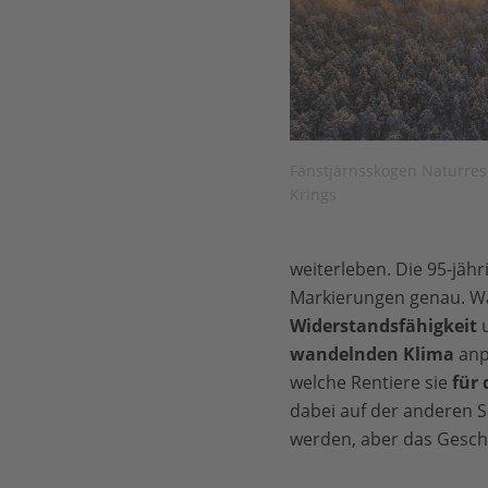
Fänstjärnsskogen Naturre
Krings
weiterleben. Die 95-jäh
Markierungen genau. Wäh
Widerstandsfähigkeit
wandelnden Klima
anp
welche Rentiere sie
für 
dabei auf der anderen 
werden, aber das Gesche