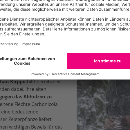
aßen durchzogen ist. Statt großer, zusammenhängender Gebi
 parzelliert
, die Sami müssen sie von einem Waldfleck zum 
ungs von Sapmi hat das nicht mehr viel zu tun.
he Forstwirtschaft
weltweit als eines der nachhaltigsten M
 auf Basis des Geldes, nicht der Natur gemacht. Die Kahlsc
inen
verursachen, bedrohen die Biodiversität, sind
Quelle 
 der samischen Kultur.
tian Kirppu
hilft bereits seit
en dabei, ihre alten,
gegen das Abholzen zu
 seltene Flechte Carbonicola
hn eine bedeutende
er Zeigerpflanze liefert
nen wichtigen Beweis für das