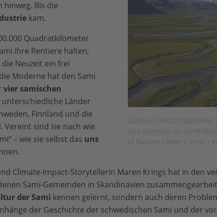
 hinweg. Bis die
dustrie
kam.
00.000 Quadratkilometer
ami ihre Rentiere halten,
 die Neuzeit ein frei
 die Moderne hat den Sami
r
vier samischen
r unterschiedliche Länder
hweden, Finnland und die
Laitaure-Delta, Rapadalen-T
. Vereint sind sie nach wie
und Nammat im Sarek-Nati
i“ – wie sie selbst das
uns
of Europe / Peter Cairns /
nnen.
nd Climate-Impact-Storytellerin Maren Krings hat in den ve
edenen Sami-Gemeinden in Skandinavien zusammengearbeite
ltur der Sami
kennen gelernt, sondern auch deren Problem
enhänge der Geschichte der schwedischen Sami und der vo