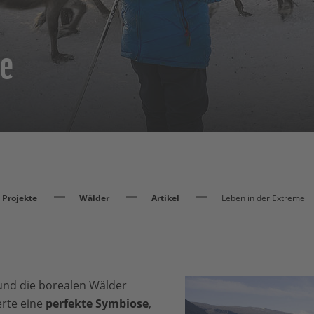
me
Projekte
Wälder
Artikel
Leben in der Extreme
 und die borealen Wälder
erte eine
perfekte Symbiose
,