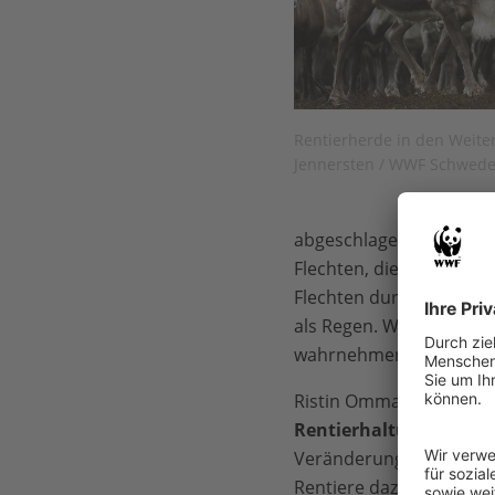
Rentierherde in den Weite
Jennersten / WWF Schwed
abgeschlagen, manche vo
Flechten, die auf dem 
Flechten durch die Sch
als Regen. Wenn das Was
wahrnehmen. Sie müssen
Ristin Omma, aus der n
Rentierhaltung
aufgewa
Veränderungen erlebt ha
Rentiere dazu, ihre
Wan