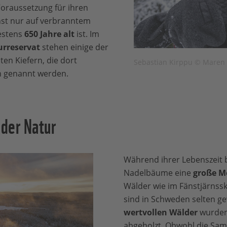
Voraussetzung für ihren
hst nur auf verbranntem
estens
650 Jahre alt
ist. Im
urreservat
stehen einige der
en Kiefern, die dort
Sebastian Kirppu © Maren 
n genannt werden.
 der Natur
Während ihrer Lebenszeit 
Nadelbäume eine
große M
Wälder wie im Fänstjärnss
sind in Schweden selten g
wertvollen Wälder
wurden 
abgeholzt. Obwohl die Sami