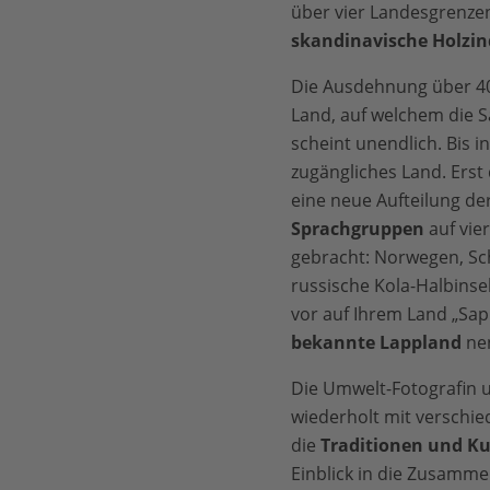
über vier Landesgrenzen
skandinavische Holzin
Die Ausdehnung über 4
Land, auf welchem die S
scheint unendlich. Bis in
zugängliches Land. Erst
eine neue Aufteilung de
Sprachgruppen
auf vie
gebracht: Norwegen, Sc
russische Kola-Halbinsel
vor auf Ihrem Land „Sapm
bekannte Lappland
ne
Die Umwelt-Fotografin u
wiederholt mit verschi
die
Traditionen und Ku
Einblick in die Zusamm