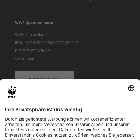
WWF-Spendenkonto
WWF Deutschland
IBAN: DE06 5502 0500 0222 2222 22
BIC: BFSWDE33MNZ
SozialBank
IBAN KOPIEREN
QR-CODE FÜR BANKING-APP
WWF Deutschland
Reinhardtstr. 18