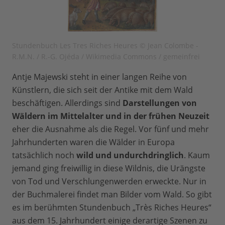
Stundenbuch Les Tres Riches Heures © Jean Colombe -
R.M.N. / R.-G. Ojéda / Wikimedia Commons / gemeinfrei
Antje Majewski steht in einer langen Reihe von
Künstlern, die sich seit der Antike mit dem Wald
beschäftigen. Allerdings sind
Darstellungen von
Wäldern im Mittelalter und in der frühen Neuzeit
eher die Ausnahme als die Regel. Vor fünf und mehr
Jahrhunderten waren die Wälder in Europa
tatsächlich noch
wild und undurchdringlich
. Kaum
jemand ging freiwillig in diese Wildnis, die Urängste
von Tod und Verschlungenwerden erweckte. Nur in
der Buchmalerei findet man Bilder vom Wald. So gibt
es im berühmten Stundenbuch „Très Riches Heures“
aus dem 15. Jahrhundert einige derartige Szenen zu