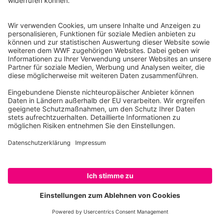
10117 Berlin
Tel.: 030-311 777 700
Ihre Spende kann steuerlich geltend gemacht werden
Registriert als Stiftung WWF Deutschland, Senatsverwaltung für
Justiz Berlin, Az: 3416/976/2
Umsatzsteuer-Identifikationsnummer: DE 114236103
Freistellungsbescheid: Als gemeinnützige Körperschaft befreit
von der Körperschaftssteuer gem. §5 I 9 KStg. unter der
Steuernummer 27/641/09321
© WWF Deutschland 2026
SPENDEN