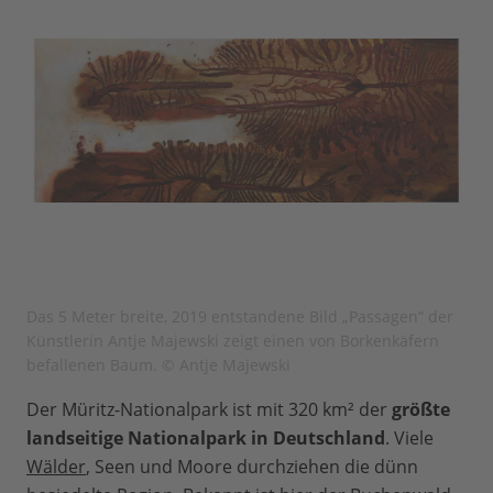
Das 5 Meter breite, 2019 entstandene Bild „Passagen“ der
Künstlerin Antje Majewski zeigt einen von Borkenkäfern
befallenen Baum. © Antje Majewski
Der Müritz-Nationalpark ist mit 320 km² der
größte
landseitige Nationalpark in Deutschland
. Viele
Wälder
, Seen und Moore durchziehen die dünn