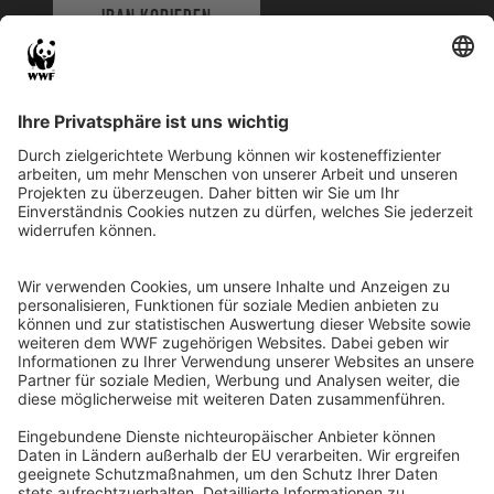
IBAN KOPIEREN
QR-CODE FÜR BANKING-APP
WWF Deutschland
Reinhardtstr. 18
10117 Berlin
Tel.: 030-311 777 700
Ihre Spende kann steuerlich geltend gemacht werden
Registriert als Stiftung WWF Deutschland, Senatsverwaltung für
Justiz Berlin, Az: 3416/976/2
Umsatzsteuer-Identifikationsnummer: DE 114236103
Freistellungsbescheid: Als gemeinnützige Körperschaft befreit
von der Körperschaftssteuer gem. §5 I 9 KStg. unter der
Steuernummer 27/641/09321