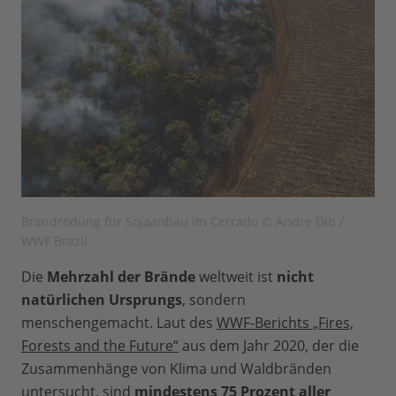
Brandrodung für Sojaanbau im Cerrado © Andre Dib /
WWF Brazil
Die
Mehrzahl der Brände
weltweit ist
nicht
natürlichen Ursprungs
, sondern
menschengemacht. Laut des
WWF-Berichts „Fires,
Forests and the Future“
aus dem Jahr 2020, der die
Zusammenhänge von Klima und Waldbränden
untersucht, sind
mindestens 75 Prozent aller