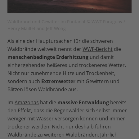
Waldbrand und Gewitter im Pantanal © WWF Paraguay /
Henry Maillet and Jeff Wong
Als eine der Hauptursachen für die schweren
Waldbrände weltweit nennt der
WWF-Bericht
die
menschenbedingte Erderhitzung
und damit
einhergehendes heißeres und trockeneres Wetter.
Nicht nur zunehmende Hitze und Trockenheit,
sondern auch
Extremwetter
mit Gewittern und
Blitzen lösen Waldbrände aus.
Im
Amazonas
hat die
massive Entwaldung
bereits
den Effekt, dass die Regenwälder sich selbst immer
weniger mit Wasser versorgen können und immer
trockener werden. Nicht nur deshalb führen
Waldbrände
zu weiteren Waldbränden: Jährlich