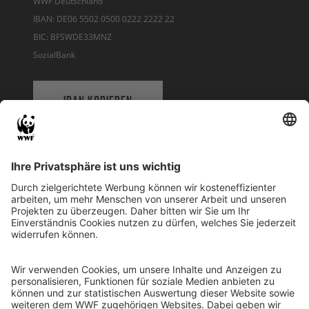
WWF Deutschland
IBAN: DE06 5502 0500 0222 2222 22
BIC: BFSWDE33MNZ
SozialBank
IBAN KOPIEREN
QR-CODE FÜR BANKING-APP
WWF Deutschland
Reinhardtstr. 18
10117 Berlin
Tel.: 030-311 777 700
Ihre Spende kann steuerlich geltend gemacht werden
Registriert als Stiftung WWF Deutschland, Senatsverwaltung für