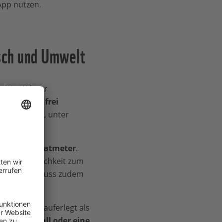
App nutzen.
sch und Umwelt
n. Die Hühner
en
draußen frei
 Sträucher, unter
r pro Quadratmeter
.
ch die Möglichkeit zum
. Der Stall muss zudem
ere Regeln
auferlegt als
atz im Stall oder eine