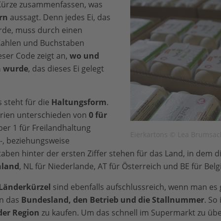
Kürze zusammenfassen, was
rn
aussagt. Denn jedes Ei, das
rde, muss durch einen
 Zahlen und Buchstaben
eser Code zeigt an,
wo und
n wurde
, das dieses Ei gelegt
 steht für die
Haltungsform
.
orien unterschieden von
0 für
er 1 für Freilandhaltung
Eierkartons © Lea Brumsac
-, beziehungsweise
aben hinter der ersten Ziffer stehen für das Land, in dem di
hland
, NL für Niederlande, AT für Österreich und BE für Belg
 Länderkürzel
sind ebenfalls aufschlussreich, wenn man es
en das
Bundesland, den Betrieb und die Stallnummer
. So
der Region
zu kaufen. Um das schnell im Supermarkt zu übe