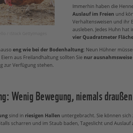
Immerhin haben die Henne
Auslauf im Freien
und kön
Verhaltensweisen und ihr
ausleben. Jedes Huhn hat 
lo / iStock GettyImages
vier Quadratmeter Fläch
enauso
eng wie bei der Bodenhaltung
: Neun Hühner müssen
 Eiern aus Freilandhaltung sollten Sie
nur ausnahmsweise
g zur Verfügung stehen.
ng: Wenig Bewegung, niemals draußen
ung
sind in
riesigen Hallen
untergebracht. Sie können sich
talls scharren und im Staub baden, Tageslicht und Auslauf a