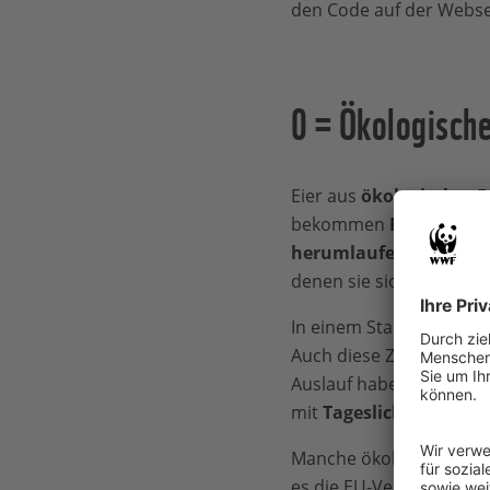
den Code auf der Webs
0 = Ökologisch
Eier aus
ökologischer 
bekommen
Futter, da
herumlaufen
, haben
R
denen sie sich versteck
In einem Stall dürfen
ma
Auch diese Zahlen müss
Auslauf haben die Hühn
mit
Tageslicht
erhellt 
Manche ökologischen A
es die EU-Verordnung vo