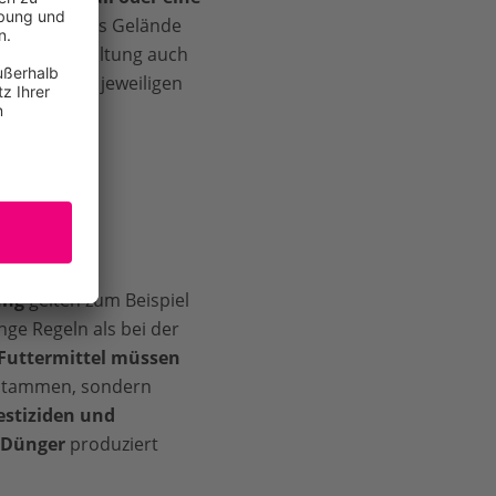
eder frisches Gelände
tgerechte Haltung auch
 direkt beim jeweiligen
wohl
ung
gelten zum Beispiel
nge Regeln als bei der
Futtermittel müssen
tammen, sondern
estiziden und
 Dünger
produziert