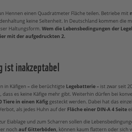
un Hennen einen Quadratmeter Fläche teilen. Betriebe mit
m
denhaltung keine Seltenheit. In Deutschland kommen die me
eser Haltungsform.
Wem die Lebensbedingungen der Leg
Eier mit der aufgedruckten 2.
g ist inakzeptabel
n in Käfigen
–
die berüchtigte
Legebatterie –
ist zwar seit 2
 dass es keine Käfige mehr gibt. Weiterhin dürfen bei konve
0 Tiere in einen Käfig
gesteckt werden. Dabei hat das einz
Verbot, als jedes Huhn auf der
Fläche einer DIN-A 4 Seite
ei
 zur Eiablage und zum Scharren sollen die Lebensbedingung
mer noch
auf Gitterböden
, können kaum flattern oder sich 