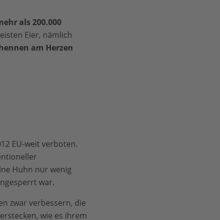
ehr als 200.000
isten Eier, nämlich
ehennen am Herzen
012 EU-weit verboten.
ntioneller
elne Huhn nur wenig
ngesperrt war.
en zwar verbessern, die
verstecken, wie es ihrem