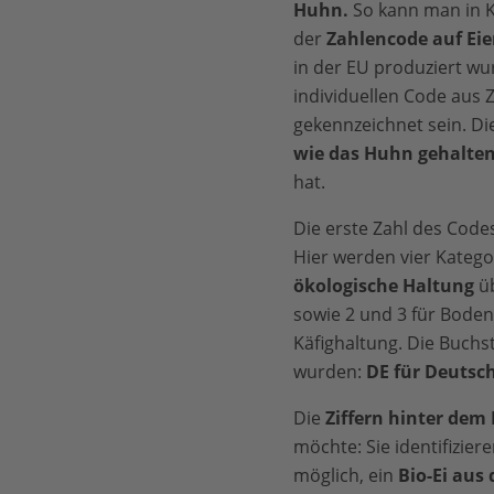
Huhn.
So kann man in 
der
Zahlencode auf Eie
in der EU produziert wu
individuellen Code aus
gekennzeichnet sein. Di
wie das Huhn gehalte
hat.
Die erste Zahl des Codes
Hier werden vier Kateg
ökologische Haltung
üb
sowie 2 und 3 für Boden
Käfighaltung. Die Buchst
wurden:
DE für Deutsc
Die
Ziffern hinter dem
möchte: Sie identifizier
möglich, ein
Bio-Ei aus 