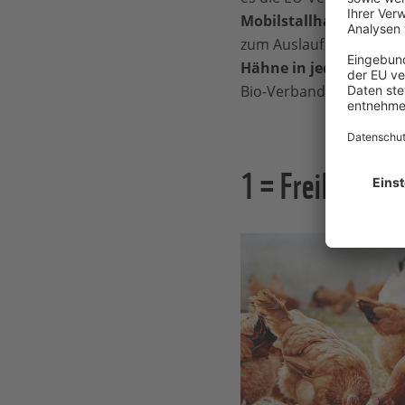
Mobilstallhaltung
. Le
zum Auslauf und Scharr
Hähne in jeder Henne
Bio-Verband.
1 = Freilandhal