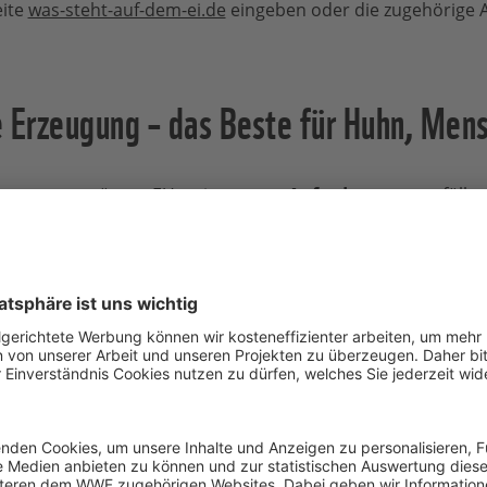
eite
was-steht-auf-dem-ei.de
eingeben oder die zugehörige 
e Erzeugung – das Beste für Huhn, Men
Erzeugung
müssen EU-weit
strenge Anforderungen
erfülle
s überwiegend aus ökologischem Anbau
stammt. Sie könn
aum zum Picken, Sandbaden und Ruhen
sowie Bäume und
en können.
ximal 3.000 Tiere
leben und
nicht mehr als sechs Hühne
en leider noch als
Massenhaltung
bezeichnet werden. Dur
er aber
weniger Stress
als bei der konventionellen Haltung
sein und
Frischluftzufuhr
haben.
nbauverbände haben sich
zum Wohl der Tiere noch streng
rsieht, wie zusätzliche
überdachte Außenbereiche, mehr Pl