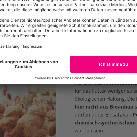
tzterer wird regelmäßig bewegt, sodass die Hühner immer wi
en bekommen. Einige Betriebe haben für eine möglichst ar
nherde
. Wer es genau wissen will, informiert sich am besten
tung: die zweitbeste Wahl fürs Hühner
Für
Eier aus Freilandhalt
für das Futter weniger stre
ökologischen Haltung. Die
hier nicht aus Bioanbau
s
dürfen unter Einsatz von
P
chemisch-synthetischem
worden sein.