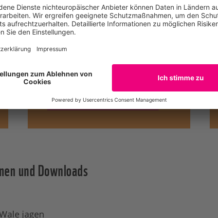
faszinieren die Menschen so sehr
wie die gigantischen Wale oder
die flinken Akrobaten der Meere,
Delfine. Schließen Sie eine feste
Freundschaft mit ihnen und
werden Sie Pate.
WERDEN SIE JETZT PATE
onen und Downloads
 Wale jagen