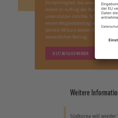
Fördermitglied, das unsere
Arbeit im Auftrag der Natur
unterstützen möchte. Schon mit
einem Mitgliedsbeitrag von
jährlich 48 Euro leisten Sie einen
wesentlichen Beitrag.
JETZT MITGLIED WERDEN
Weitere Informati
Südkorea will wieder