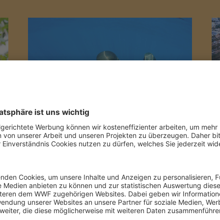
Pate werden für Wal,
Delfin und Meer
Kaum andere Tierarten