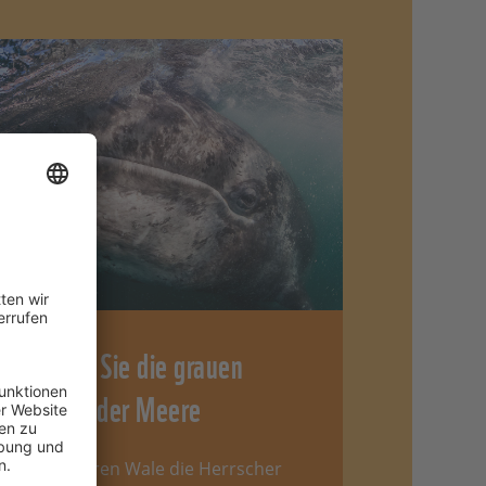
Retten Sie die grauen
Riesen der Meere
Einst waren Wale die Herrscher