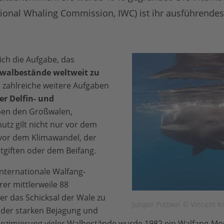
ional Whaling Commission, IWC) ist ihr ausführendes
ich die Aufgabe, das
albestände weltweit zu
d zahlreiche weitere Aufgaben
er Delfin- und
ben den Großwalen,
tz gilt nicht nur vor dem
vor dem Klimawandel, der
giften oder dem Beifang.
 Internationale Walfang-
er mittlerweile 88
er das Schicksal der Wale zu
Junger Pottwal © Vincent K
 der starken Bejagung und
Dezimierung vieler Walbestände wurde 1982 ein Walfang-M