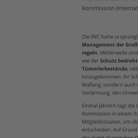
Kommission (Internat
Die IWC hatte ursprüngl
Management der Großw
regeln.
Mittlerweile sin
wie der
Schutz bedroht
Tümmlerbestände
, ne
hinzugekommen. Ihr Schu
Walfang, sondern auch 
Verlärmung, den Umwelt
Einmal jährlich tagt die
Kommission in einem ihr
Mitgliedsstaaten, um üb
entscheiden. Auf Grund
der damit drastischen 