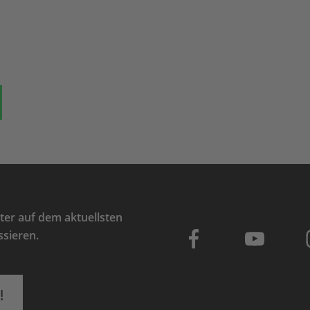
ok
auf Bluesky
Teilen auf Whatsapp
er auf dem aktuellsten
ssieren.
!