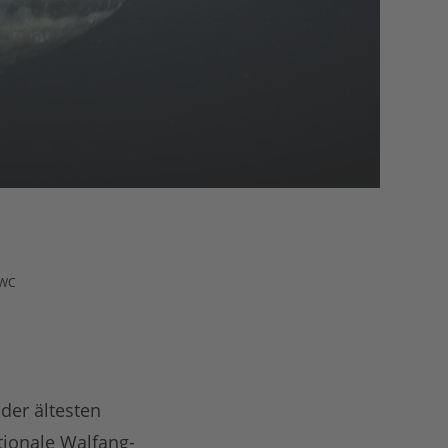
IWC
der ältesten
ionale Walfang-