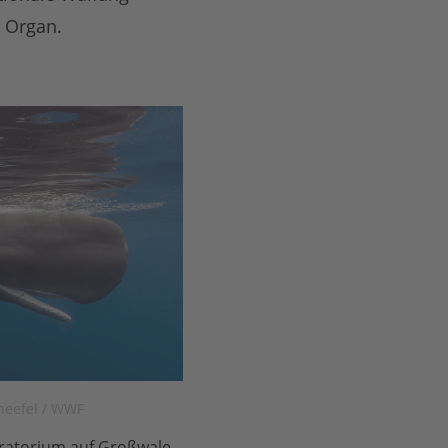
 Organ.
neefel / WWF
oratorium auf Großwale