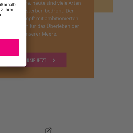
der Meere, heute sind viele Arten
vom Aussterben bedroht. Der
WWF kämpft mit ambitionierten
Projekten für das Überleben der
Riesen unserer Meere.
SPENDEN SIE JETZT