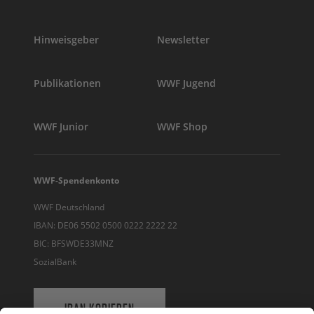
Hinweisgeber
Newsletter
Publikationen
WWF Jugend
WWF Junior
WWF Shop
WWF-Spendenkonto
WWF Deutschland
IBAN: DE06 5502 0500 0222 2222 22
BIC: BFSWDE33MNZ
SozialBank
IBAN KOPIEREN