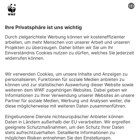
QR-CODE FÜR BANKING-APP
WWF Deutschland
Reinhardtstr. 18
10117 Berlin
Tel.: 030-311 777 700
Ihre Spende kann steuerlich geltend gemacht werden
Registriert als Stiftung WWF Deutschland, Senatsverwaltung für
Justiz Berlin, Az: 3416/976/2
Umsatzsteuer-Identifikationsnummer: DE 114236103
Freistellungsbescheid: Als gemeinnützige Körperschaft befreit
von der Körperschaftssteuer gem. §5 I 9 KStg. unter der
Steuernummer 27/641/09321