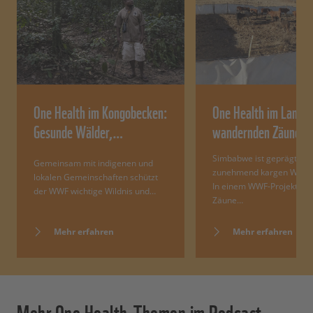
One Health im Kongobecken:
One Health im Land d
Gesunde Wälder,…
wandernden Zäune
Simbabwe ist geprägt von
Gemeinsam mit indigenen und
zunehmend kargen Weide
lokalen Gemeinschaften schützt
In einem WWF-Projekt wa
der WWF wichtige Wildnis und…
Zäune…
Mehr erfahren
Mehr erfahren
Mehr One Health-Themen im Podcast