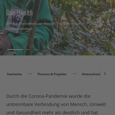
One Health
One Health
One Health
Wie die Gesundheit von Mensch, Tier und Umwelt
Wie die Gesundheit von Mensch, Tier und Umwelt
Wie die Gesundheit von Mensch, Tier und Umwelt
zusammenhängt.
zusammenhängt.
zusammenhängt
Startseite
Themen & Projekte
Artenschutz
Durch die Corona-Pandemie wurde die
untrennbare Verbindung von Mensch, Umwelt
und Gesundheit mehr als deutlich und hat