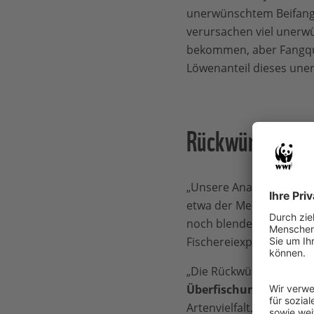
unerwünschtem Beifang 
verursachen viel unerwü
bekommen, aber Fangqu
Löwenanteil dieses uner
Rückwürfe sind
„Unsere Analyse zeigt, 
etwa der Menge Kabelja
noch blendend ging. Die 
Fischereiexpertin beim
„Die Rückwürfe sind nic
Überfischung der euro
Artenvielfalt. Außerdem 