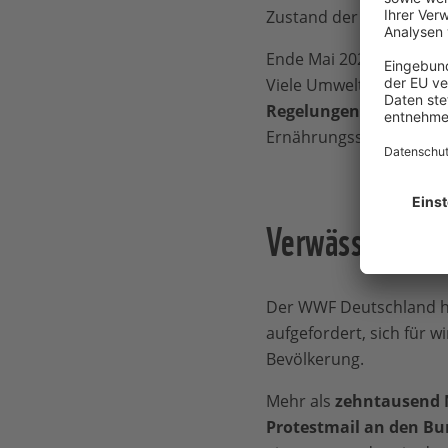
Zustand der Fischbestän
Ende Mai 2023 hat die E
Viele Umweltverbände, 
Regelungen mit gravie
Ernährungssicherheit d
Verwässerung d
Der WWF Deutschland ha
aufgefordert, sich für 
Bevölkerung.
Mehr als
zehntausend 
Protestmail an den Bu