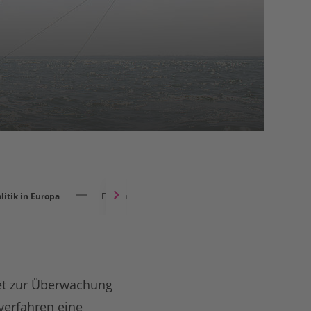
litik in Europa
Fischereikontrollverordnung
ket zur Überwachung
verfahren eine