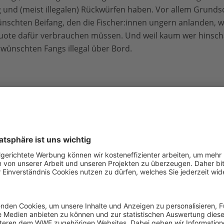
und (meist illegalen) Rückwürfen haben. Vor allem Grunds
nschten Beifang, den die Fischer:innen ungern anlanden, we
ote dafür verbrauchen müssen. Und weil kaum wer hinsch
wünschten Fangs illegal über Bord.
 Verschwendung!
dass in 2019 rund 230.000 Tonnen Rückwürfe gemeldet wurde
u, die Anfang der 1970er Jahre in der Nordsee schwamm, al
Dunkelziffer liegt laut EU-Kontrollbehörden deutlich höher“
 WWF Deutschland.
ht nur eine
Verschwendung von Ressourcen
, sondern auc
päischen Meere
. Sie schaden den Fischbeständen, den Ök
reißen sie Lücken in die Fischereistatistik und erschweren 