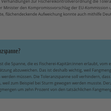
n Verhandlungen zur Fischereikontrollverordnung die Toler
er Minister den Kompromissvorschlag der EU-Kommission un
te, flächendeckende Aufweichung konnte auch mithilfe Deu
anzspanne?
st die Spanne, die es Fischerei-Kapitän:innen erlaubt, vom e
tzung abzuweichen. Das ist deshalb wichtig, weil Fangmen
 werden müssen. Die Toleranzspanne soll verhindern, dass 
n, weil zum Beispiel bei Sturm gewogen werden musste. Derz
gmengen um zehn Prozent von den tatsächlichen Fangmen