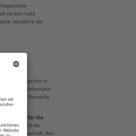
chleppnetze
il sie kein Geld
aute, wanderte der
n. Das entspricht in
s es dem Fischbestand
, sagt Stella Nemecky,
h ein
Grund für die
osystemen und der
es der Wissenschaft, den