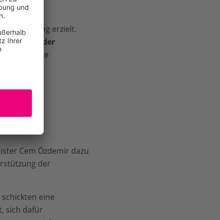
llverordnung erzielt.
fweichung der
h auch für die
nister Cem Özdemir dazu
erstützung der
schickten eine
, sich dafür