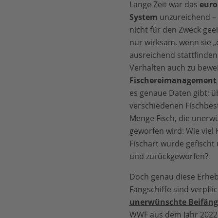
Lange Zeit war das
euro
System
unzureichend – n
nicht für den Zweck gee
nur wirksam, wenn sie „d
ausreichend stattfinden 
Verhalten auch zu bewe
Fischereimanagement
es genaue Daten gibt; ü
verschiedenen Fischbes
Menge Fisch, die unerw
geworfen wird: Wie viel
Fischart wurde gefischt
und zurückgeworfen?
Doch genau diese Erhebu
Fangschiffe sind verpfli
unerwünschte Beifäng
WWF aus dem Jahr 2022 z