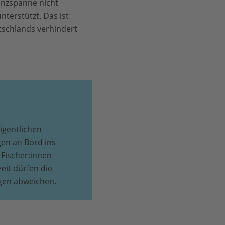
anzspanne nicht
terstützt. Das ist
tschlands verhindert
igentlichen
gen an Bord ins
Fischer:innen
eit dürfen die
gen abweichen.