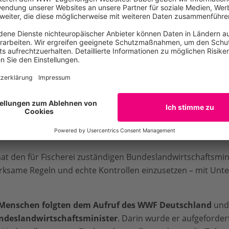
de richtig einzuschätzen.“
U eine Einigung über die Neufassung der EU-Fischereikontro
darunter auch der WWF Deutschland, befürchteten eine
Au
renden Folgen
für die Meere und Meerestiere – und letztlic
er Menschen.
er Verordnung erfolgreich verhindert!
t den für Fischerei zuständigen Bundeslandwirtschaftsmi
wirksame Regeln und echte Kontrollen einzusetzen – mit Unt
Menschen folgten dem Aufruf des WWF Deutschland
und 
ndeslandwirtschaftsminister
. Darin wurde er aufgefordert