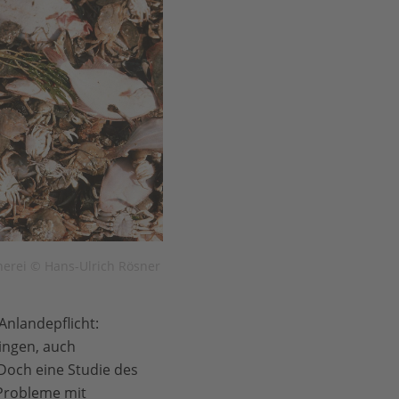
herei © Hans-Ulrich Rösner
Anlandepflicht:
ringen, auch
 Doch eine Studie des
 Probleme mit