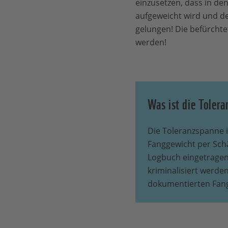
einzusetzen, dass in de
aufgeweicht wird und d
gelungen! Die befürchte
werden!
Was ist die Toler
Die Toleranzspanne i
Fanggewicht per Schä
Logbuch eingetragen
kriminalisiert werde
dokumentierten Fan