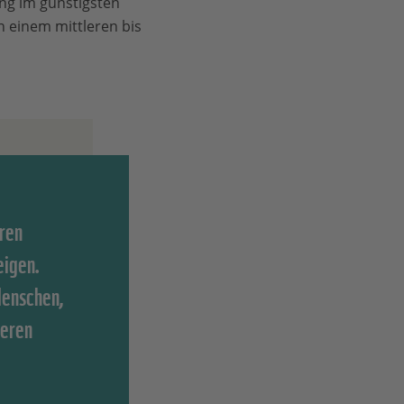
ung im günstigsten
n einem mittleren bis
ren
eigen.
Menschen,
deren