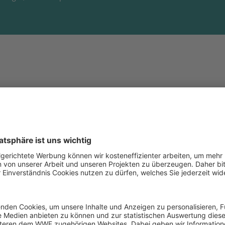
schwinden von den Philippinen
ima-Szenario wird sich
e Fisch-Biomasse um
ringern.
Am stärksten sind
 nahe dem Äquator
d sich der Fischfang bis
n untersuchten Ländern