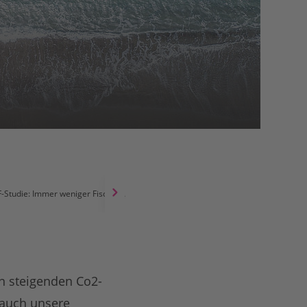
Studie: Immer weniger Fische durch wärmere Meere
n steigenden Co2-
 auch unsere