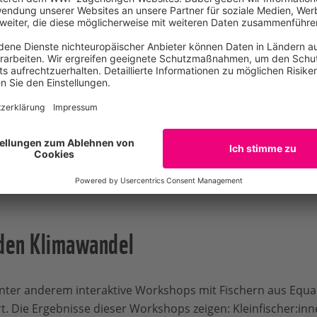
ie Philippinen treffen: Bei
fisch-Handleinenfischerei
zu erwarten, die sich nur
hsel auf eine andere
lassen. Verschwinden die
Handleinen-Fischer auf den P
/ WWF
e des Inselstaates,
rung an einem wichtigen
nd Einkommen“, warnt
 WWF.
 den Klimawandel
unter anderem interaktive Workshops mit Fischern aus Equa
t. Die Ergebnisse dieser Workshops zeigen: Kleinfischer: