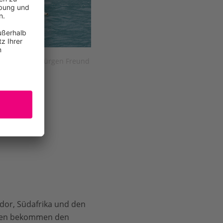
hilippinen © Jürgen Freund
dor, Südafrika und den
innen bekommen den