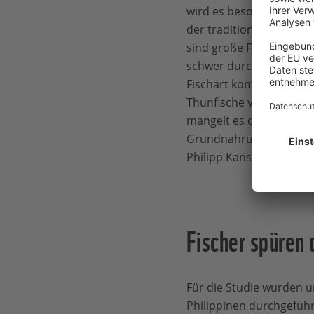
wird es besonders hart d
der traditionellen Thun
sind große Fangverluste 
schwer durch einen Wec
Fischart kompensieren 
Thunfische von der Küst
mangelt es der Bevölke
Grundnahrungsmittel u
Philipp Kanstinger vom
Fischer spüren
Für die Studie wurden 
Philippinen durchgeführ