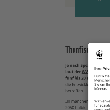
Thunfische ver
Je nach Spezies und Kl
laut der
WWF-Studie
di
fünf bis 20 Prozent ver
die Entwicklungsländer
betroffen.
„In manchen Ländern wir
2050 halbieren. Von de