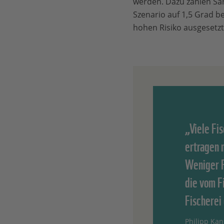
werden. Dazu zählen Sar
Szenario auf 1,5 Grad b
hohen Risiko ausgesetzt
„Viele Fi
ertragen 
Weniger F
die vom F
Fischerei
Philipp Ka