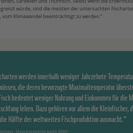
dinen, Sardellen und Thunfisch. Selbst wenn die Erderhitz
egrenzt würde, sind die meisten der untersuchten Fischarte
, vom Klimawandel beeinträchtigt zu werden.“
scharten werden innerhalb weniger Jahrzehnte Temperatu
müssen, die deren bevorzugte Maximaltemperatur überst
isch bedeutet weniger Nahrung und Einkommen für die 
ischfang leben. Dazu gehören vor allem die Kleinfischer, 
 die Hälfte der weltweiten Fischproduktion ausmacht.“
nstinger, Meeresexperte beim WWF