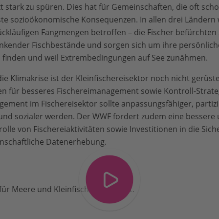
t stark zu spüren. Dies hat für Gemeinschaften, die oft sch
e sozioökonomische Konsequenzen. In allen drei Ländern
ückläufigen Fangmengen betroffen – die Fischer befürchte
kender Fischbestände und sorgen sich um ihre persönliche 
zu finden und weil Extrembedingungen auf See zunähmen.
ie Klimakrise ist der Kleinfischereisektor noch nicht gerüs
n für besseres Fischereimanagement sowie Kontroll-Strateg
ment im Fischereisektor sollte anpassungsfähiger, partizi
 und sozialer werden. Der WWF fordert zudem eine bessere
le von Fischereiaktivitäten sowie Investitionen in die Sic
enschaftliche Datenerhebung.
ür Meere und Kleinfischer bedeutet.