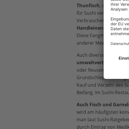
Thunfisch
, dessen Bestä
für Sushi verwendet. Bei
Verbraucher:innen darau
Handleinen oder Angel
Diese Fangmethode veru
anderer Meerestiere un
Auch diverse
Tintenfisc
umweltverträglichem 
oder Reusen. Wurden di
Grundschleppnetzen gefi
Kauf und Verzehr des Su
Beifang. Im Sushi-Resta
Auch Fisch und Garnel
wird am häufigsten konv
man laut Sushi-Ratgebe
durch Eintrag von Medi