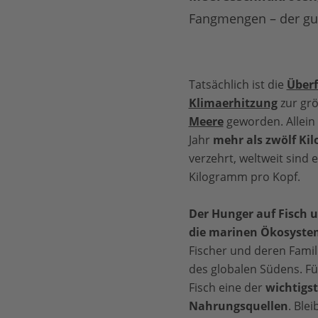
Fangmengen – der gute
Tatsächlich ist die
Über
Klimaerhitzung
zur gr
Meere
geworden. Allein
Jahr
mehr als zwölf Ki
verzehrt, weltweit sind 
Kilogramm pro Kopf.
Der Hunger auf Fisch 
die marinen Ökosyste
Fischer und deren Famil
des globalen Südens. Fü
Fisch eine der
wichtigs
Nahrungsquellen
. Ble