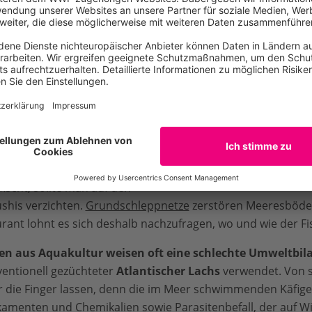
nde teilweise stabiler sind,
 beiden Arten sollten
f achten, dass sie
mit
leinen gefischt
wurden.
rsacht wenig Beifang
d schont die Meeresumwelt.
harten gibt es aus
Fang
mit Handleinen, Fallen
e Kopffüßer jedoch mit
Sushi mit Blauflossenthun
scht, sollte man auf den
shis verzichten.
Grundschleppnetze
zerstören Meeresböden
urant lohnt es sich deshalb nachzufragen, wo und wie der F
en aus Aquakultur weisen oft eine schlechte Umweltbil
entionell gezüchteter
Atlantischer Lachs
verwendet. Von s
r die Finger lassen, denn die im Meer schwimmenden Käfige
kamenten und Chemikalien sowie Parasitenbefall, der auf W