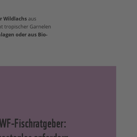
r Wildlachs
aus
ht tropischer Garnelen
lagen oder aus Bio-
WF-Fischratgeber:
kostenlos anfordern