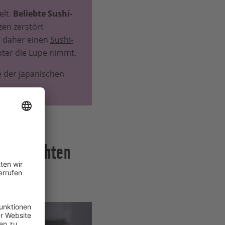
elt.
Beliebte Sushi-
en zerstört
F daher einen
Sushi-
nter die Lupe nimmt.
e der japanischen
Sushi achten