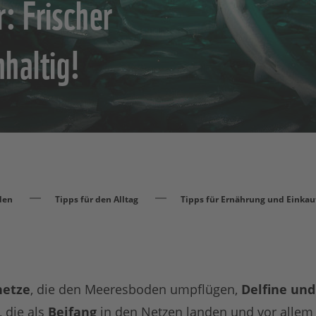
: Frischer
hhaltig!
den
Tipps für den Alltag
Tipps für Ernährung und Einkau
netze
, die den Meeresboden umpflügen,
Delfine und
, die als
Beifang
in den Netzen landen und vor allem 