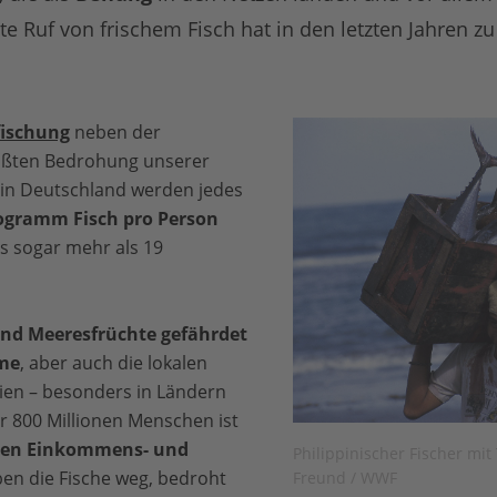
 Ruf von frischem Fisch hat in den letzten Jahren zu 
fischung
neben der
ößten Bedrohung unserer
 in Deutschland werden jedes
logramm Fisch pro Person
es sogar mehr als 19
und Meeresfrüchte gefährdet
me
, aber auch die lokalen
ien – besonders in Ländern
r 800 Millionen Menschen ist
ten Einkommens- und
Philippinischer Fischer mi
iben die Fische weg, bedroht
Freund / WWF