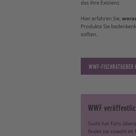
das ihre Existenz.
Hier erfahren Sie,
worau
Produkte Sie bedenkenlo
sollten.
WWF-FISCHRATGEBER 
WWF veröffentlic
Sushi hat Fans übera
findet sie sowohl im