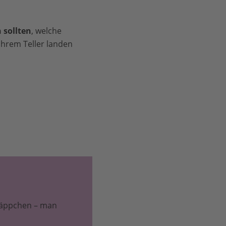
 sollten
, welche
Ihrem Teller landen
 Häppchen – man