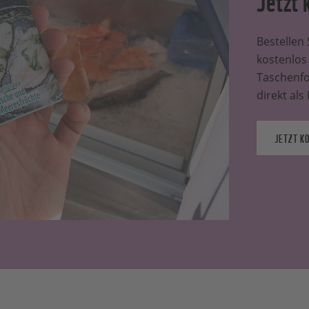
Bestellen
kostenlos
Taschenfo
direkt als
JETZT K