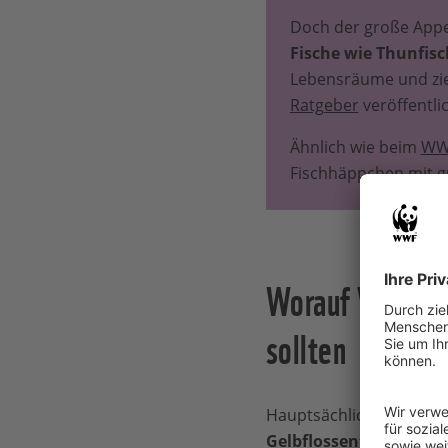
Doch der große Appet
Fische wie Thunfisc
Lebensräume und zie
Ratgeber
veröffentli
Ähnlich wie beim
WWF
Fischhäppchen mit 
Worauf Verbrau
sollten
Hauptsächlich wird der 
Gelbflossenthunfisch
o