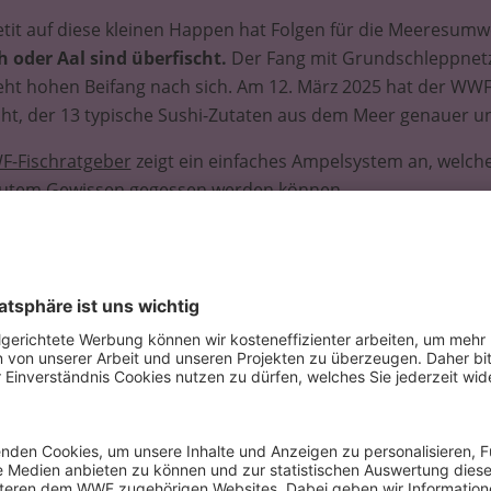
it auf diese kleinen Happen hat Folgen für die Meeresumw
h oder Aal sind überfischt.
Der Fang mit Grundschleppnetz
ht hohen Beifang nach sich. Am 12. März 2025 hat der WW
cht, der 13 typische Sushi-Zutaten aus dem Meer genauer u
-Fischratgeber
zeigt ein einfaches Ampelsystem an, welch
gutem Gewissen gegessen werden können.
cher:innen beim Kauf und Verzehr von 
stark befischte
der alternativ
Bonito-