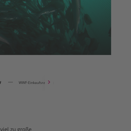
f
WWF-Einkaufsratgeber Fische & Meeresfrüchte
viel zu große