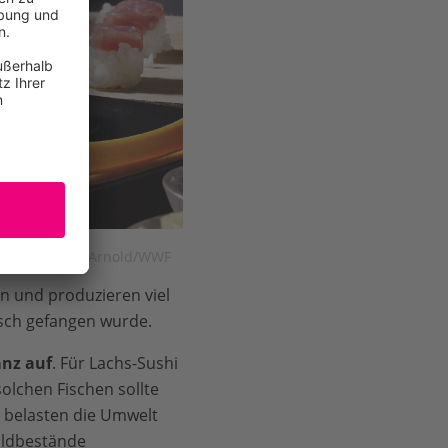
fisch © Bruno Arnold/WWF
 und produzieren viel
isch gefangen wurde.
anz auf
. Für Lachs-Sushi
olchen Fischen sollte
 belasten die Umwelt
ildbestände