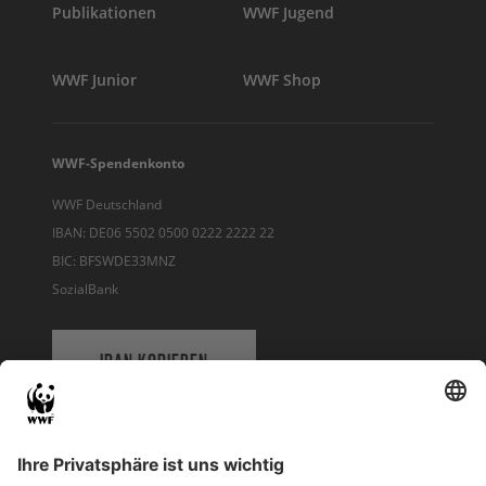
Publikationen
WWF Jugend
WWF Junior
WWF Shop
WWF-Spendenkonto
WWF Deutschland
IBAN: DE06 5502 0500 0222 2222 22
BIC: BFSWDE33MNZ
SozialBank
IBAN KOPIEREN
QR-CODE FÜR BANKING-APP