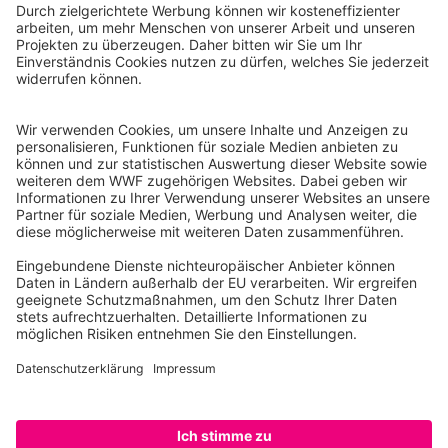
WWF Deutschland
Reinhardtstr. 18
10117 Berlin
Tel.: 030-311 777 700
Ihre Spende kann steuerlich geltend gemacht werden
Registriert als Stiftung WWF Deutschland, Senatsverwaltung für
Justiz Berlin, Az: 3416/976/2
Umsatzsteuer-Identifikationsnummer: DE 114236103
Freistellungsbescheid: Als gemeinnützige Körperschaft befreit
von der Körperschaftssteuer gem. §5 I 9 KStg. unter der
Steuernummer 27/641/09321
© WWF Deutschland 2026