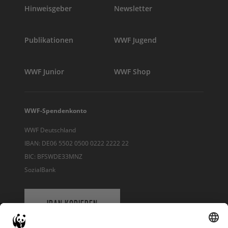
Hinweisgeber
Newsletter
Publikationen
WWF Jugend
WWF Junior
WWF Shop
WWF-Spendenkonto
WWF Deutschland
IBAN: DE06 5502 0500 0222 2222 22
BIC: BFSWDE33MNZ
SozialBank
IBAN KOPIEREN