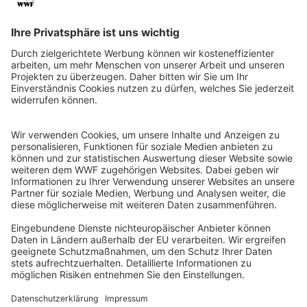
QR-CODE FÜR BANKING-APP
WWF Deutschland
Reinhardtstr. 18
10117 Berlin
Tel.: 030-311 777 700
Ihre Spende kann steuerlich geltend gemacht werden
Registriert als Stiftung WWF Deutschland, Senatsverwaltung für
Justiz Berlin, Az: 3416/976/2
Umsatzsteuer-Identifikationsnummer: DE 114236103
Freistellungsbescheid: Als gemeinnützige Körperschaft befreit
von der Körperschaftssteuer gem. §5 I 9 KStg. unter der
Steuernummer 27/641/09321
© WWF Deutschland 2026