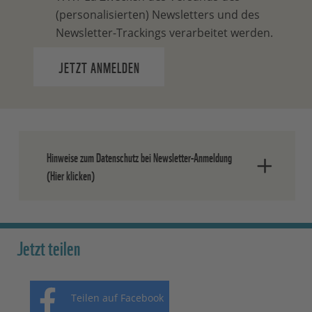
(personalisierten) Newsletters und des
Newsletter-Trackings verarbeitet werden.
JETZT ANMELDEN
Hinweise zum Datenschutz bei Newsletter-Anmeldung
(Hier klicken)
Nach dem Absenden der Daten senden
wir Ihnen eine E-Mail, in der Sie die
Jetzt teilen
Anmeldung bestätigen müssen.
Ihre Einwilligung können Sie jederzeit
Teilen auf Facebook
ohne Angabe von Gründen widerrufen.