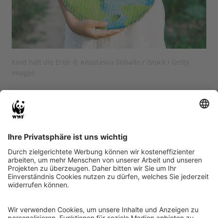
Kind hält die Erde © Anastasiia Stihailo / iStock / Getty
Images
Umsetzung des
Europäischen Green Deal als
Grundlage für die nötige sozialökologische
Transformation
; außerdem offensives Engagement
für mehr Nachhaltigkeit in der EU sowie die rasche
finale Ausarbeitung und Umsetzung der EU-
Biodiversitäts- und Farm-to-Fork-Strategien.
2. Mutiger Durchbruch bei