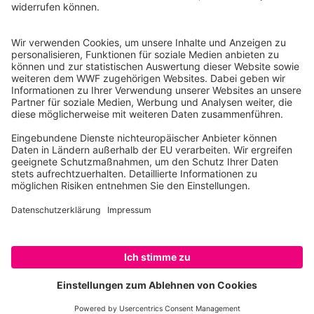
10117 Berlin
Tel.: 030-311 777 700
Ihre Spende kann steuerlich geltend gemacht werden
Registriert als Stiftung WWF Deutschland, Senatsverwaltung für
Justiz Berlin, Az: 3416/976/2
Umsatzsteuer-Identifikationsnummer: DE 114236103
Freistellungsbescheid: Als gemeinnützige Körperschaft befreit
von der Körperschaftssteuer gem. §5 I 9 KStg. unter der
Steuernummer 27/641/09321
© WWF Deutschland 2026
SPENDEN