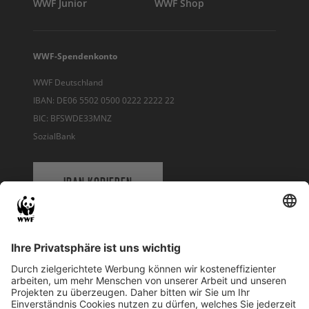
WWF Junior
WWF Shop
WWF-Spendenkonto
WWF Deutschland
IBAN: DE06 5502 0500 0222 2222 22
BIC: BFSWDE33MNZ
SozialBank
IBAN KOPIEREN
QR-CODE FÜR BANKING-APP
WWF Deutschland
Reinhardtstr. 18