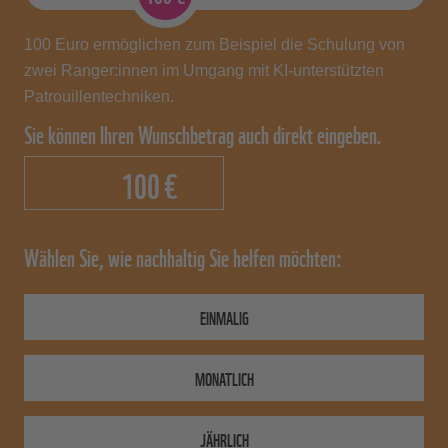
Gesamtausgaben.
100 Euro ermöglichen zum Beispiel die Schulung von
zwei Ranger:innen im Umgang mit KI-unterstützten
Aufteilung der Ausgaben im Geschäftsjahr
2023/2024 © WWF
Patrouillentechniken.
Sie können Ihren Wunschbetrag auch direkt eingeben.
€
Wählen Sie, wie nachhaltig Sie helfen möchten:
EINMALIG
MONATLICH
JÄHRLICH