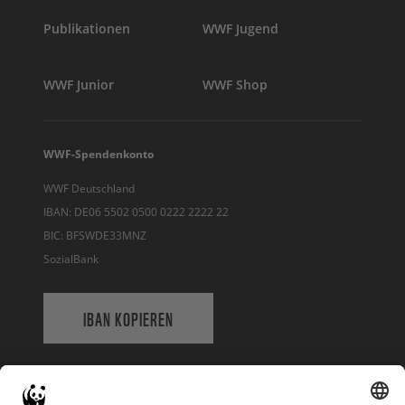
Publikationen
WWF Jugend
WWF Junior
WWF Shop
WWF-Spendenkonto
WWF Deutschland
IBAN: DE06 5502 0500 0222 2222 22
BIC: BFSWDE33MNZ
SozialBank
IBAN KOPIEREN
QR-CODE FÜR BANKING-APP