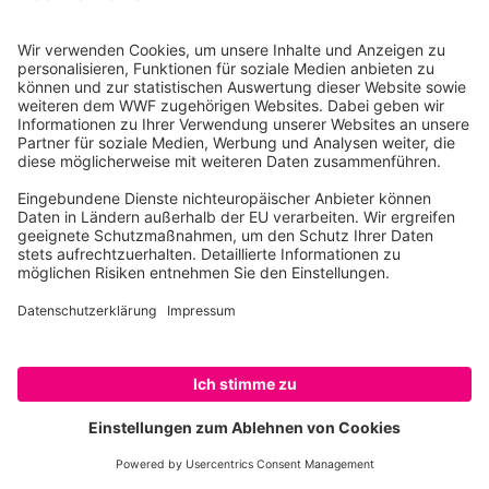
WWF Junior
WWF Shop
WWF-Spendenkonto
WWF Deutschland
IBAN: DE06 5502 0500 0222 2222 22
BIC: BFSWDE33MNZ
SozialBank
IBAN KOPIEREN
QR-CODE FÜR BANKING-APP
SPENDEN
WWF Deutschland