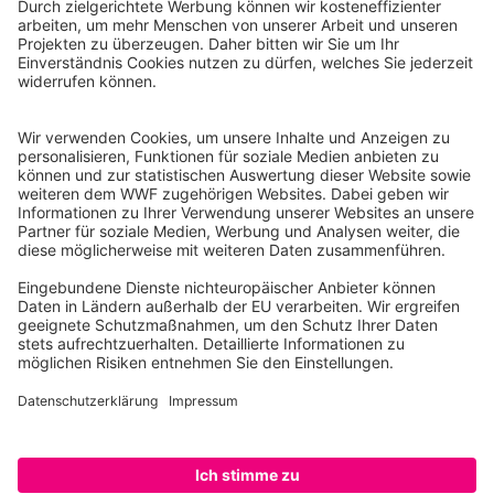
WWF Deutschland
Reinhardtstr. 18
10117 Berlin
Tel.: 030-311 777 700
Ihre Spende kann steuerlich geltend gemacht werden
Registriert als Stiftung WWF Deutschland, Senatsverwaltung für
Justiz Berlin, Az: 3416/976/2
Umsatzsteuer-Identifikationsnummer: DE 114236103
Freistellungsbescheid: Als gemeinnützige Körperschaft befreit
von der Körperschaftssteuer gem. §5 I 9 KStg. unter der
Steuernummer 27/641/09321
© WWF Deutschland 2026