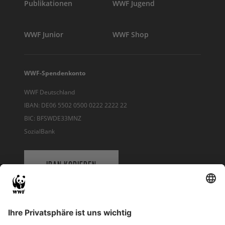
Publikationen
WWF Jugend
WWF Junior
WWF Shop
WWF-Spendenkonto
WWF Deutschland
IBAN: DE06 5502 0500 0222 2222 22
BIC: BFSWDE33MNZ
SozialBank
IBAN KOPIEREN
QR-CODE FÜR BANKING-APP