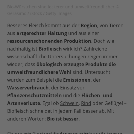
Bio-Würstchen sind leckerer und umweltfreundlicher ©
Gerasimo / iStock / Getty Images
Besseres Fleisch kommt aus der
Region
, von Tieren
aus
artgerechter Haltung
und aus einer
ressourcenschonenden Produktion
. Doch wie
nachhaltig ist
Biofleisch
wirklich? Zahlreiche
wissenschaftliche Untersuchungen zeigen immer
wieder, dass
ökologisch erzeugte Produkte die
umweltfreundlichere Wahl
sind. Untersucht
wurden zum Beispiel die
Emissionen
, der
Wasserverbrauch
, der Einsatz von
Pflanzenschutzmitteln
und die
Flächen- und
Artenverluste
. Egal ob
Schwein
,
Rind
oder Geflügel –
Biofleisch schneidet in jedem Fall besser ab. Mit
anderen Worten:
Bio ist besser.