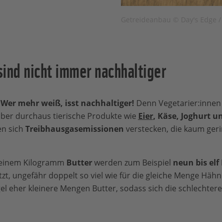
Getreideanbau © Day's Edge 
ind nicht immer nachhaltiger
:
Wer mehr weiß, isst nachhaltiger!
Denn Vegetarier:innen
 aber durchaus tierische Produkte wie
Eier
, Käse, Joghurt u
en sich
Treibhausgasemissionen
verstecken, die kaum ger
n einem Kilogramm
Butter
werden zum Beispiel
neun bis el
tzt, ungefähr doppelt so viel wie für die gleiche Menge Hähn
el eher kleinere Mengen Butter, sodass sich die schlechtere B