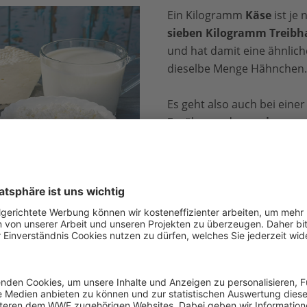
Ein Kilogramm
Käse
ist je 
sieben Kilogramm Treibh
und hat damit eine ähnlich
dieselbe Menge Hähnchen.
Es geht also auch bei eine
Ernährung darum,
insgesa
Produkte
zu essen und si
Umgang mit Butter, Sahne
anzugewöhnen.
iStock / Getty Images Plus
besser fürs Tier?