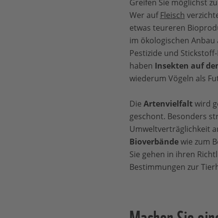
Greifen Sie möglichst z
Wer auf
Fleisch
verzichte
etwas teureren Bioproduk
im ökologischen Anbau 
Pestizide und Stickstoff
haben
Insekten auf de
wiederum Vögeln als Fut
Die
Artenvielfalt
wird g
geschont. Besonders str
Umweltverträglichkeit a
Bioverbände
wie zum Be
Sie gehen in ihren Rich
Bestimmungen zur Tierh
Machen Sie ein