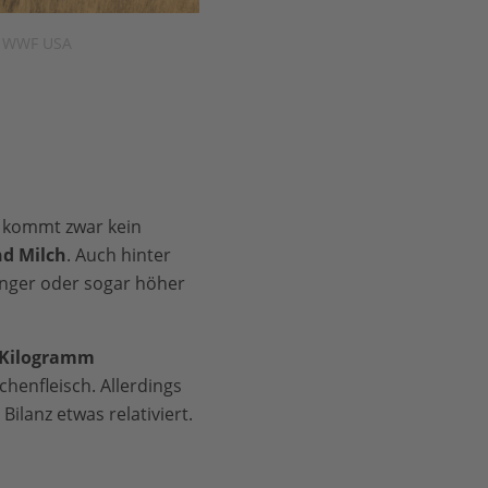
/ WWF USA
 kommt zwar kein
nd Milch
. Auch hinter
inger oder sogar höher
f Kilogramm
chenfleisch. Allerdings
ilanz etwas relativiert.