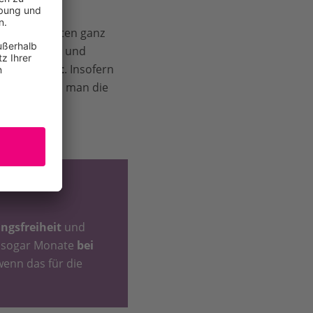
ilchprodukten ganz
t
. Männliche und
eschlachtet
. Insofern
lich ist, wenn man die
gsfreiheit
und
 sogar Monate
bei
enn das für die