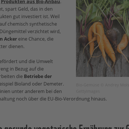
u
Produkten aus Bio-Anbau
.
t, spart Geld, das in den
ten gut investiert ist. Weil
auf chemisch synthetische
-Düngemittel verzichtet wird,
m Acker
eine Chance, die
ter dienen.
efördert und die Umwelt
eng in Bezug auf die
rbeiten die
Betriebe der
ispiel Bioland oder Demeter.
Bio-Gemüse © Andrey Moisse
tlinien unter anderem bei den
GettyImages
altung noch über die EU-Bio-Verordnung hinaus.
e gesunde vegetarische Ernährung zur