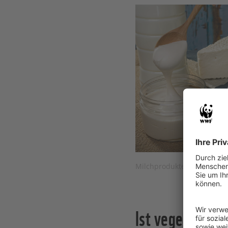
Milchprodukte © Okssi68 / 
Ist vegetarisch 