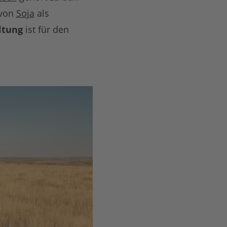
 von
Soja
als
ltung
ist für den