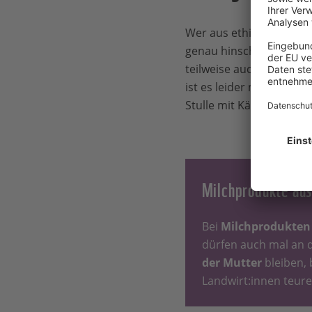
Wer aus ethischen Grü
genau hinschauen. De
teilweise auch weiblic
ist es leider meist eine
Stulle mit Käse statt mit
Milchprodukte aus
Bei
Milchprodukten 
dürfen auch mal an d
der Mutter
bleiben, 
Landwirt:innen teurer