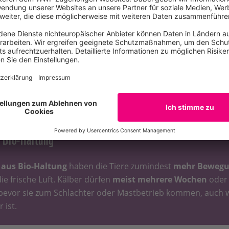
nden kein
Fleisch
mehr essen will, sollte auch bei
Eiern
und M
nn
Milch kann nur produziert werden, wenn es Kälber gib
he Kälber werden aber nur wenige Wochen nach der Geburt
g
 Illusion, dass man nicht für den Tod eines Tieres verantwort
 Salami belegt.
 Bio-Haltung
aus Bio-Haltung
haben die Tiere zumindest
mehr Bewegun
ie frische Luft. Kälber dürfen
meist mehrere Wochen
oder
bevor sie zum Schlachter oder Mastbetrieb kommen, auch w
 ist.