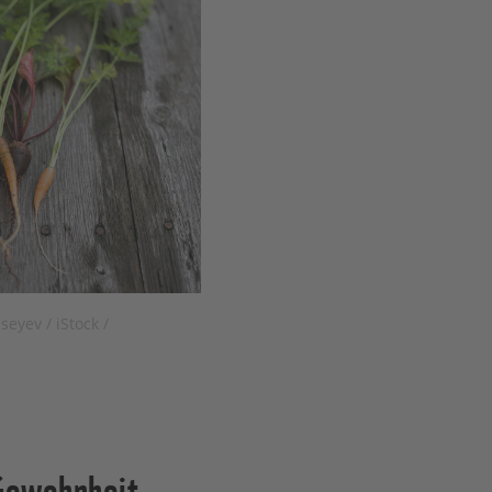
yev / iStock /
 Gewohnheit