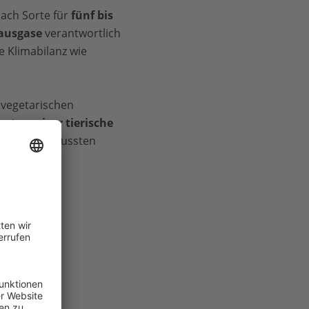
nach Sorte für
fünf bis
ausgase
verantwortlich
e Klimabilanz wie
r vegetarischen
mt weniger tierische
ch einen bewussten
 und Käse