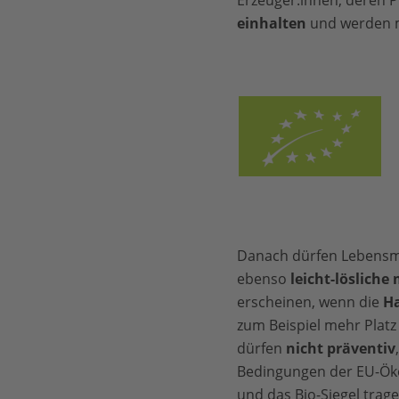
Erzeuger:innen, deren P
einhalten
und werden mi
Danach dürfen Lebensm
ebenso
leicht-lösliche
erscheinen, wenn die
Ha
zum Beispiel mehr Platz
dürfen
nicht präventiv
Bedingungen der EU-Öko
und das
Bio
-Siegel trage