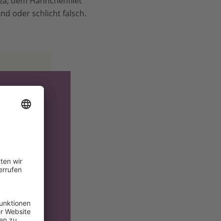
zza, dem Hähnchenfilet
end oder schlicht falsch.
e
trales