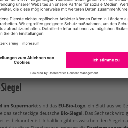
geboten, wenn
tierische Produkte als vermeintlich klimane
h und Käse sind in der Regel
klimaschädlicher als rein pfl
maneutral gekennzeichnetes Hähnchenfilet von der Verbrauc
belüge des Jahres gekürt.
-Siegel
el im Supermarkt
sind das
EU-Bio-Logo
, ein Blatt aus wei
e das sechseckige deutsche
Bio-Siegel
. Das Sechseck wird 
il es bekannter ist. Inhaltlich gibt es zwischen den Siegeln