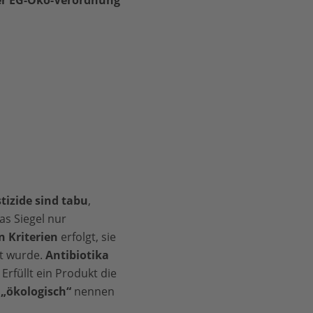
r EG-Öko-Verordnung
tizide sind tabu
,
as Siegel nur
n Kriterien
erfolgt, sie
rt wurde.
Antibiotika
rfüllt ein Produkt die
 „ökologisch“
nennen