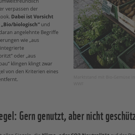
 umweltfreundlich
er verpassen der
Look.
Dabei ist Vorsicht
e
„Bio/biologisch“
und
aran angelehnte Begriffe
ierungen wie „aus
integrierte
ritzt“ oder „aus
“ klingen klingt zwar
gel von den Kriterien eines
Marktstand mit Bio-Gemüse in
entfernt.
WWF
egel: Gern genutzt, aber nicht geschüt