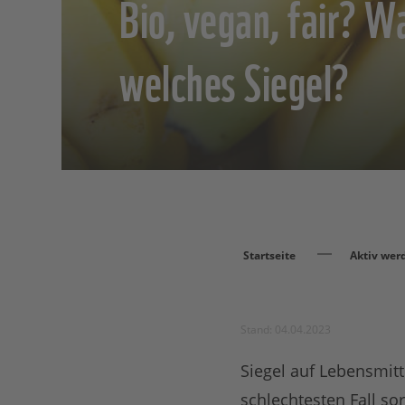
Bio, vegan, fair? W
welches Siegel?
Startseite
Aktiv wer
Stand: 04.04.2023
Siegel auf Lebensmitt
schlechtesten Fall so