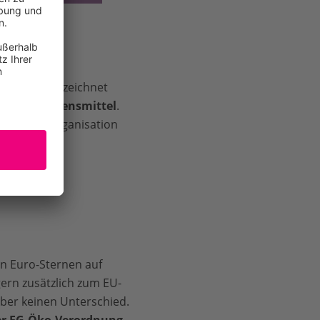
utral
ausgezeichnet
anzliche Lebensmittel
.
herschutzorganisation
ßen Euro-Sternen auf
gern zusätzlich zum EU-
 aber keinen Unterschied.