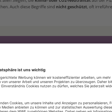
 allen Siegeln, die
Klima- oder CO2-Neutralität
auf der Pi
hen. Auch diese Begriffe sind
nicht geschützt
, oft irreführ
ternehmen kaufen CO2-Zertifikate, mit denen sie dann ihr
n „neutral“ rechnen. Damit ist aber noch kein Klimaschutz
, keine Emissionen reduziert und schon gar kein klimaneu
ergestellt worden.“
ger, Experte für nachhaltige Landwirtschaft beim WWF