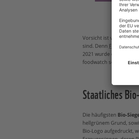
Vorsicht ist vor allem 
sind. Denn
Fleisch
, Milc
2021 wurde ein als kli
foodwatch sogar zur Wer
Staatliches Bio
Die häufigsten
Bio-Sieg
hellgrünem Grund, sowi
Bio-Logo aufgedruckt, we