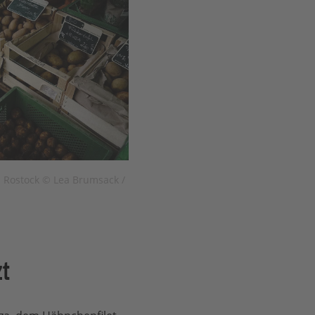
 Rostock © Lea Brumsack /
zt