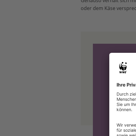
Genauso verhält sich mit
oder dem Käse versprec
„Viele Un
Emissione
geschehen
Produkt h
Michael Ber