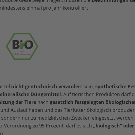
rodukte diese Siegel tragen, müssen die
Bestimmungen de
ndestens einmal pro Jahr kontrolliert.
ittel
nicht gentechnisch verändert
sein,
synthetische Pes
 mineralische Düngemittel
. Auf tierischen Produkten darf d
ltung der Tiere
nach
gesetzlich festgelegten ökologische
 und Auslauf haben und das Tierfutter ökologisch produzie
, sondern nur zu medizinischen Zwecken eingesetzt werden. E
-Verordnung zu 95 Prozent, darf es sich
„biologisch“ oder
n.