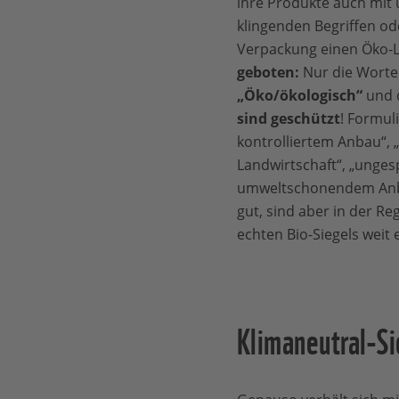
ihre Produkte auch mit
klingenden Begriffen od
Verpackung einen Öko-
geboten:
Nur die Wort
„Öko/ökologisch“
und d
sind geschützt
! Formul
kontrolliertem Anbau“, „
Landwirtschaft“, „ungesp
umweltschonendem Anbau
gut, sind aber in der Re
echten Bio-Siegels weit 
Klimaneutral-Si