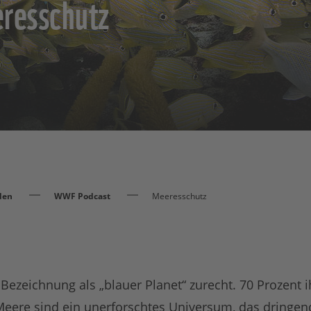
resschutz
den
WWF Podcast
Meeresschutz
 Bezeichnung als „blauer Planet“ zurecht. 70 Prozent 
Meere
sind ein unerforschtes Universum, das dringen