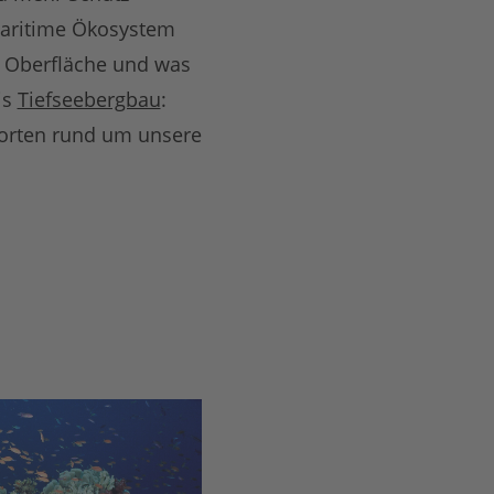
maritime Ökosystem
r Oberfläche und was
is
Tiefseebergbau
:
worten rund um unsere