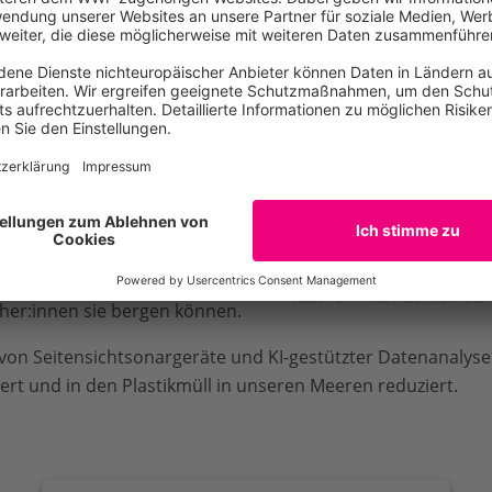
 ist die Kernfrage, die wir in
r Expertin Mareen Lee vom
 Fischernetze in den
u tödlichen Fallen für
en erklärt, wie wir mit KI
hr sichtbar machen und
 unseres Projekts „Ghost Net
e intelligente Systeme diese
tze aufspüren und erkennen,
Taucher findet Geisternet
cher:innen sie bergen können.
z von Seitensichtsonargeräte und KI-gestützter Datenanalys
ert und in den Plastikmüll in unseren Meeren reduziert.