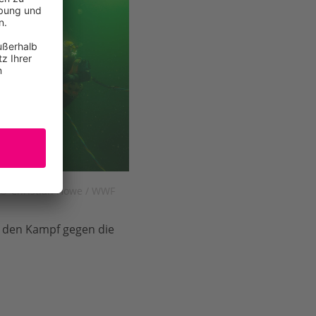
z © Christian Howe / WWF
e den Kampf gegen die