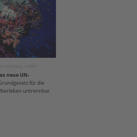
Cat Holloway / WWF
as neue UN-
„Grundgesetz für die
 Überleben untrennbar