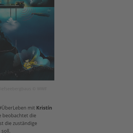
 Tiefseebergbaus © WWF
n #ÜberLeben mit
Kristín
e beobachtet die
t die zuständige
soll.