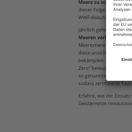
Meere zu schützen?
Das
dieser Folge mit unsere
WWF diskutieren.
Jährlich gehen
Tausende
Meeren verloren
, die z
Meerestiere werden. Mare
diese unsichtbare Gefa
bekämpfen. Am Beispiel
Zero“ beleuchten wir, wi
so genannten Geisterne
sodass zertifizierte Tau
Erfahre, wie der Einsat
Geisternetze revolutioni