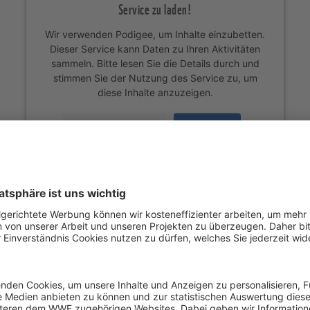
Service zu laden!
Wir verwenden Podigee, um Inhalte einzubetten.
Dieser Service kann Daten zu Ihren Aktivitäten
sammeln. Bitte lesen Sie die Details durch und
stimmen Sie der Nutzung des Service zu, um
diese Inhalte anzuzeigen.
Mehr Informationen
Akzeptieren
Powered by
Usercentrics Consent Management
Platform
utz: Geisternetze jagen und Ozeane r
telligenz uns helfen, unsere