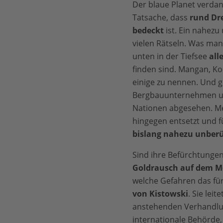
Der blaue Planet verda
Tatsache, dass
rund Dre
bedeckt
ist. Ein nahez
vielen Rätseln. Was man 
unten in der Tiefsee
all
finden sind. Mangan, Ko
einige zu nennen. Und 
Bergbauunternehmen un
Nationen abgesehen. Me
hingegen entsetzt und f
bislang nahezu unber
Sind ihre Befürchtunge
Goldrausch auf dem M
welche Gefahren das für
von Kistowski
. Sie lei
anstehenden Verhandlun
internationale Behörde, 