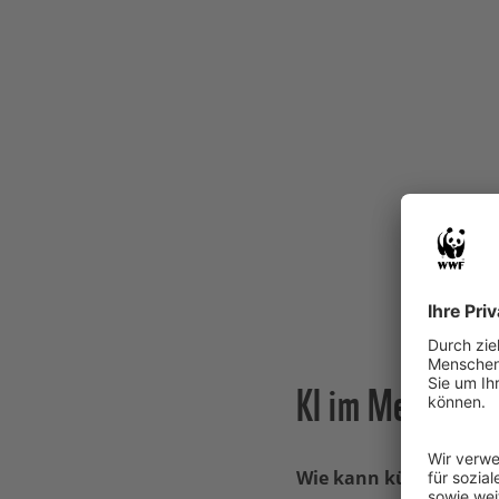
KI im Meeressch
Wie kann künstliche In