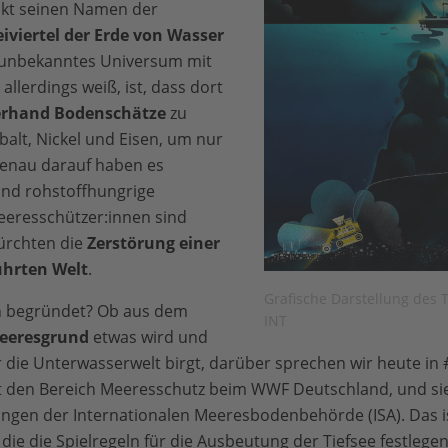
nkt seinen Namen der
iviertel der Erde von Wasser
u unbekanntes Universum mit
allerdings weiß, ist, dass dort
erhand Bodenschätze
zu
balt, Nickel und Eisen, um nur
genau darauf haben es
d rohstoffhungrige
eresschützer:innen sind
ürchten die
Zerstörung einer
ührten Welt
.
Grafische Darstellung des
n begründet? Ob aus dem
INT
eeresgrund
etwas wird und
 die Unterwasserwelt birgt, darüber sprechen wir heute i
tet den Bereich Meeresschutz beim WWF Deutschland, und si
gen der Internationalen Meeresbodenbehörde (ISA). Das is
die die Spielregeln für die Ausbeutung der Tiefsee festlegen 