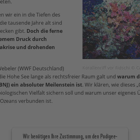
neten.
n wir ein in die Tiefen des
die tausende Jahre alt sind
decken gibt.
Doch die ferne
tremem Druck durch
makrise und drohenden
Korallenriff vor Fidschi © 
ebeler (WWF Deutschland)
ie Hohe See lange als rechtsfreier Raum galt und
warum d
) ein absoluter Meilenstein ist
. Wir klären, wie dieses 
iologischen Vielfalt sichern soll und warum unser eigenes
 Ozeans verbunden ist.
Wir benötigen Ihre Zustimmung, um den Podigee-