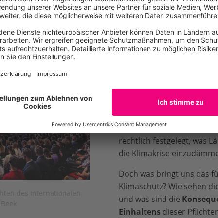
 Gerichtshofs?
Eine Gruppe Studierender 
Vanuatu hat eine historisch
Sie hat den Internationale
bewegt, ein
Gutachten zu
Klimaschutzpflichten all
Das Ergebnis ist ein histor
ersten Mal hat das höchste
rechtlich festgelegt, was 
die Klimakrise einzudämm
Doch was bringt uns das fü
Klimaschutz? Wie sehen di
hten des Internationalen
und was sind die
Konseque
 Beek
Einhaltens
dieser Pflichte