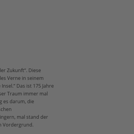
der Zukunft“. Diese
ules Verne in seinem
nsel.“ Das ist 175 Jahre
eser Traum immer mal
g es darum, die
schen
ringern, mal stand der
im Vordergrund.