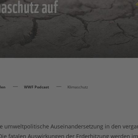
aschutz auf
den
WWF Podcast
Klimaschutz
e umweltpolitische Auseinandersetzung in den verg
 Die fatalen Auswirkungen der Erderhitzung werden i