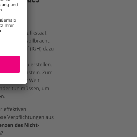
aus dem Pazifikstaat
e Leistung vollbracht:
n Gerichtshof (IGH) dazu
 den
er Staaten
zu erstellen.
ischer Meilenstein. Zum
 Gericht der Welt
Länder tun müssen, um
en.
r effektiven
ese Verpflichtungen aus
nzen des Nicht-
n?