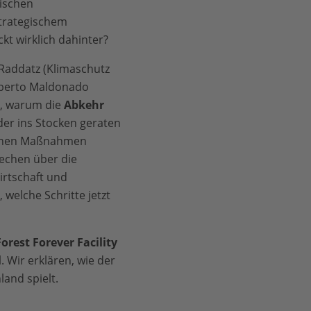
ischen
trategischem
kt wirklich dahinter?
Raddatz (Klimaschutz
oberto Maldonado
n, warum die
Abkehr
er ins Stocken geraten
senen Maßnahmen
echen über die
Wirtschaft und
 welche Schritte jetzt
rest Forever Facility
 Wir erklären, wie der
and spielt.