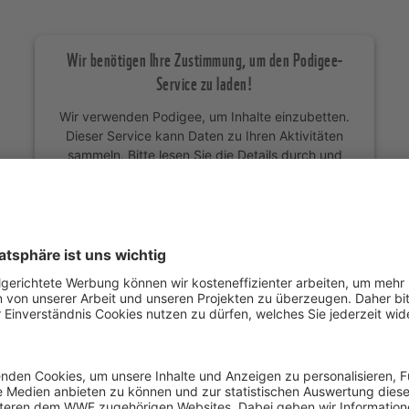
Wir benötigen Ihre Zustimmung, um den Podigee-
Service zu laden!
Wir verwenden Podigee, um Inhalte einzubetten.
Dieser Service kann Daten zu Ihren Aktivitäten
sammeln. Bitte lesen Sie die Details durch und
stimmen Sie der Nutzung des Service zu, um
diese Inhalte anzuzeigen.
Mehr Informationen
Akzeptieren
Powered by
Usercentrics Consent Management
Platform
 Völkerrecht: Was bringt das Rechtsgu