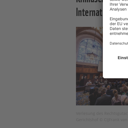
Internationalen
Verlesung des Rechtsgutac
Gerichtshof © CIJFrank van