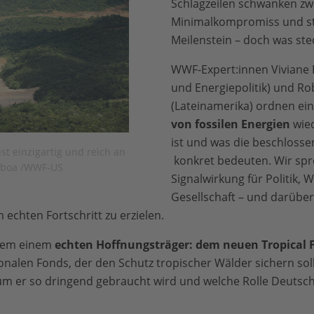
Schlagzeilen schwanken zw
Minimalkompromiss und s
Meilenstein – doch was stec
WWF-Expert:innen Viviane 
und Energiepolitik) und R
(Lateinamerika) ordnen ei
von fossilen Energien
wied
ist und was die beschlos
t einzigartig und reich an
konkret bedeuten. Wir spr
isboa /WWF-US
Signalwirkung für Politik, 
Gesellschaft – und darüber,
 echten Fortschritt zu erzielen.
dem einem
echten Hoffnungsträger: dem neuen Tropical Fo
nalen Fonds, der den Schutz tropischer Wälder sichern soll.
um er so dringend gebraucht wird und welche Rolle Deutschl