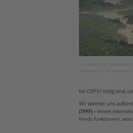
Der Amazonas-Regenwald is
Superlativen. © Ricardo L
bis COP31 nötig sind, um
Wir widmen uns außer
(TFFF)
– einem internatio
Fonds funktioniert, war