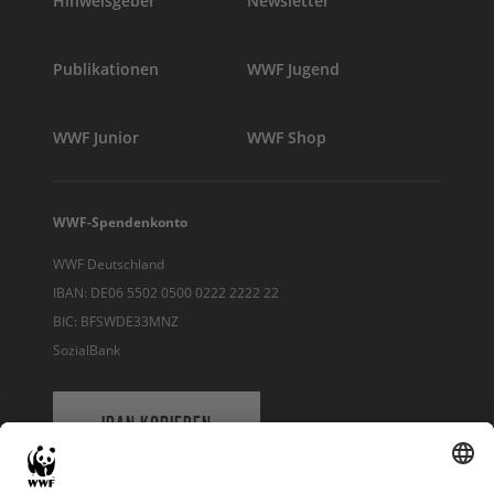
Hinweisgeber
Newsletter
Publikationen
WWF Jugend
WWF Junior
WWF Shop
WWF-Spendenkonto
WWF Deutschland
IBAN: DE06 5502 0500 0222 2222 22
BIC: BFSWDE33MNZ
SozialBank
IBAN KOPIEREN