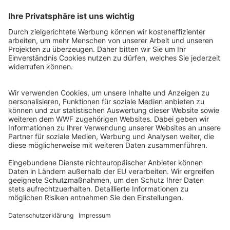
QR-CODE FÜR BANKING-APP
WWF Deutschland
Reinhardtstr. 18
10117 Berlin
Tel.: 030-311 777 700
Ihre Spende kann steuerlich geltend gemacht werden
Registriert als Stiftung WWF Deutschland, Senatsverwaltung für
Justiz Berlin, Az: 3416/976/2
Umsatzsteuer-Identifikationsnummer: DE 114236103
Freistellungsbescheid: Als gemeinnützige Körperschaft befreit
von der Körperschaftssteuer gem. §5 I 9 KStg. unter der
Steuernummer 27/641/09321
© WWF Deutschland 2026