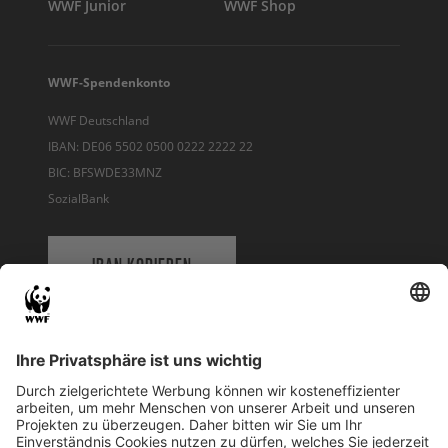
WWF Junior
WWF Shop
WWF-Spendenkonto
WWF Deutschland
IBAN: DE06 5502 0500 0222 2222 22
BIC: BFSWDE33MNZ
SozialBank
IBAN KOPIEREN
QR-CODE FÜR BANKING-APP
WWF Deutschland
Reinhardtstr. 18