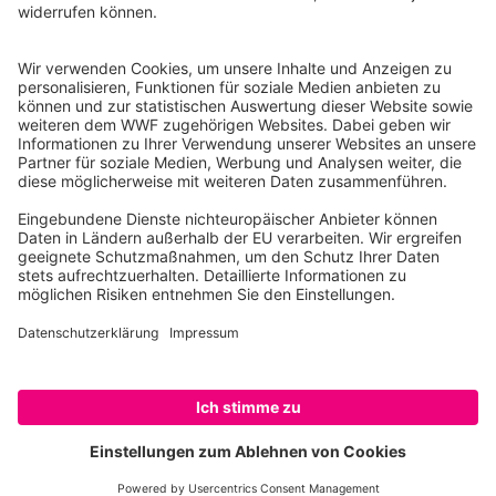
10117 Berlin
Tel.: 030-311 777 700
Ihre Spende kann steuerlich geltend gemacht werden
Registriert als Stiftung WWF Deutschland, Senatsverwaltung für
Justiz Berlin, Az: 3416/976/2
Umsatzsteuer-Identifikationsnummer: DE 114236103
Freistellungsbescheid: Als gemeinnützige Körperschaft befreit
von der Körperschaftssteuer gem. §5 I 9 KStg. unter der
Steuernummer 27/641/09321
© WWF Deutschland 2026
SPENDEN