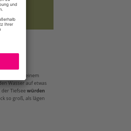
sinken.
älter als in einem
den Wasser auf etwas
 der Tiefsee
würden
ck so groß, als lägen