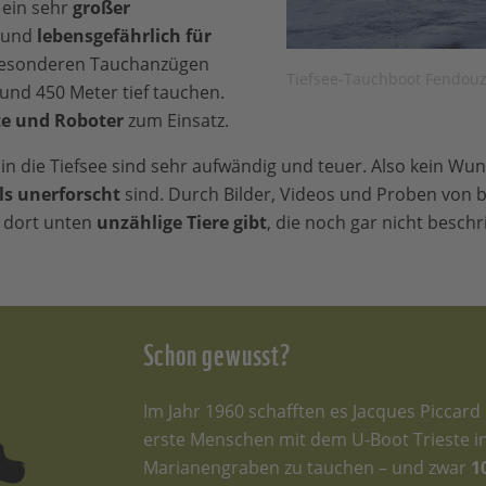
 ein sehr
großer
 und
lebensgefährlich für
 besonderen Tauchanzügen
Tiefsee-Tauchboot Fendou
nd 450 Meter tief tauchen.
e und Roboter
zum Einsatz.
n die Tiefsee sind sehr aufwändig und teuer. Also kein Wund
ls unerforscht
sind. Durch Bilder, Videos und Proben von 
s dort unten
unzählige Tiere gibt
, die noch gar nicht beschr
Schon gewusst?
Im Jahr 1960 schafften es Jacques Piccard
erste Menschen mit dem U-Boot Trieste i
Marianengraben zu tauchen – und zwar
1