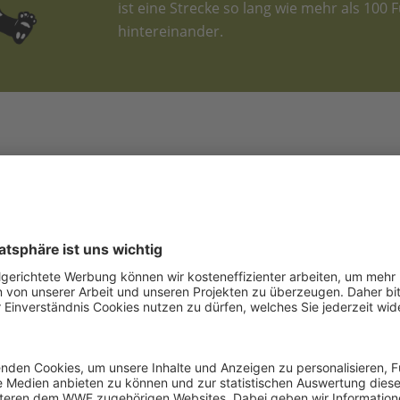
ist eine Strecke so lang wie mehr als 100 
hintereinander.
den Tieren der Tiefsee:
Schon gewusst?
Der
Marianengraben
ist der
tiefste Punk
Wasseroberfläche bis zum Meeresboden 
Der höchste Berg der Welt, der Mount Ever