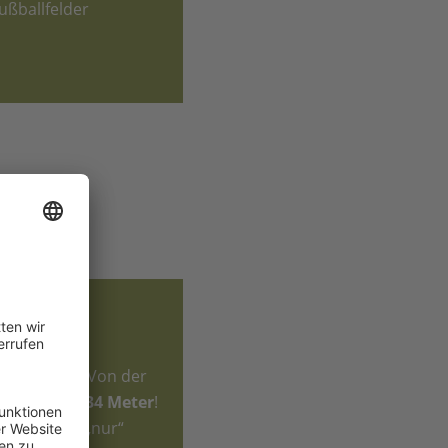
Fußballfelder
t der Erde
: Von der
sind es
11.934 Meter
!
est, misst „nur“