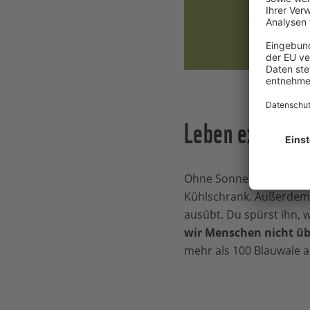
Leben extrem
Ohne Sonne wachsen kein
Kühlschrank. Außerdem 
ausübt. Du spürst ihn, 
wir Menschen nicht üb
mehr als 100 Blauwale 