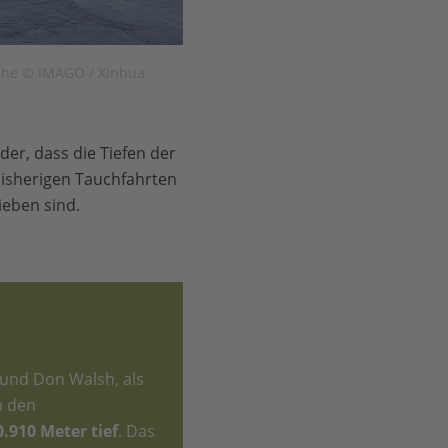
zhe © IMAGO / Xinhua
er, dass die Tiefen der
bisherigen Tauchfahrten
ieben sind.
 und Don Walsh, als
n den
0.910 Meter tief
. Das