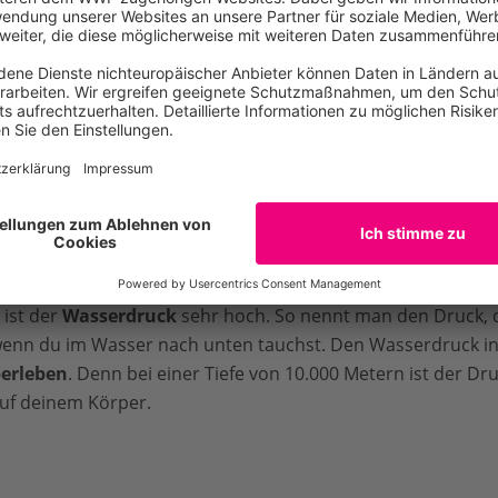
8.849 Meter und würde in dem Graben ver
e Pflanzen, es ist dunkel und mit
rund null bis vier Grad
k
ist der
Wasserdruck
sehr hoch. So nennt man den Druck, 
wenn du im Wasser nach unten tauchst. Den Wasserdruck in
erleben
. Denn bei einer Tiefe von 10.000 Metern ist der Dru
auf deinem Körper.